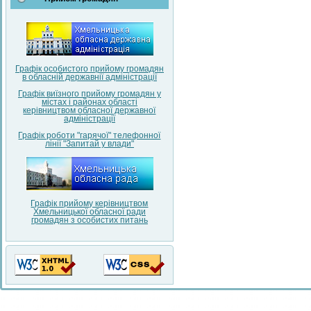
Графік особистого прийому громадян
в обласній державнії адміністрації
Графік виїзного прийому громадян у
містах і районах області
керівництвом обласної державної
адміністрації
Графік роботи "гарячої" телефонної
лінії "Запитай у влади"
Графік прийому керівництвом
Хмельницької обласної ради
громадян з особистих питань