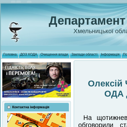
Департамент
Хмельницької обла
Головна
ДОЗ ХОДА
Очищення влади
Заклади області
Інформація
По
Олексій
ОДА 
Контактна інформація
На щотижнев
обговорили с