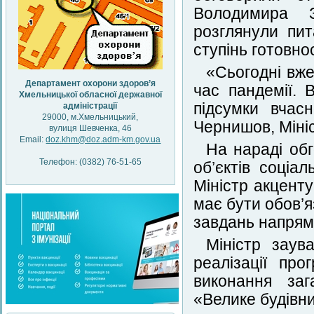
Володимира З
розглянули пит
ступінь готовно
«Сьогодні вже
Департамент охорони здоров’я
час пандемії.
Хмельницької обласної державної
підсумки вчас
адміністрації
29000, м.Хмельницький,
Чернишов, Мініс
вулиця Шевченка, 46
Email:
doz.khm@doz.adm-km.gov.ua
На нараді обг
Телефон: (0382) 76-51-65
об’єктів соціа
Міністр акцент
має бути обов’я
завдань напрям
Міністр заув
реалізації пр
виконання заг
«Велике будівни