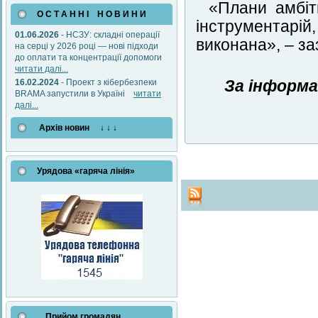
«Плани амбіт
О С Т А Н Н І Н О В И Н И
інструментар
01.06.2026
- НСЗУ: складні операції
виконана», – з
на серці у 2026 році — нові підходи
до оплати та концентрації допомоги
читати далі...
16.02.2024
- Проект з кібербезпеки
За інформа
BRAMA запустили в Україні
читати
далі...
Архів новин ↓ ↓ ↓
Урядова «гаряча лінія»
Прийом громадян