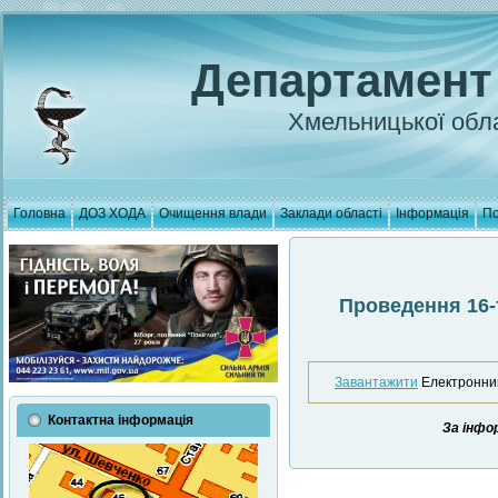
Департамент
Хмельницької обла
Головна
ДОЗ ХОДА
Очищення влади
Заклади області
Інформація
По
Проведення 16-т
Завантажити
Електронний
Контактна інформація
За інфо