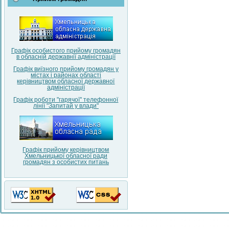
Графік особистого прийому громадян
в обласній державнії адміністрації
Графік виїзного прийому громадян у
містах і районах області
керівництвом обласної державної
адміністрації
Графік роботи "гарячої" телефонної
лінії "Запитай у влади"
Графік прийому керівництвом
Хмельницької обласної ради
громадян з особистих питань