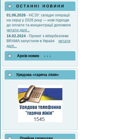
О С Т А Н Н І Н О В И Н И
01.06.2026
- НСЗУ: складні операції
на серці у 2026 році — нові підходи
до оплати та концентрації допомоги
читати далі...
16.02.2024
- Проект з кібербезпеки
BRAMA запустили в Україні
читати
далі...
Архів новин ↓ ↓ ↓
Урядова «гаряча лінія»
Прийом громадян