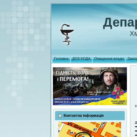
Депа
Хм
Головна
ДОЗ ХОДА
Очищення влади
Закла
з
Контактна інформація
д
➡
➡
➡