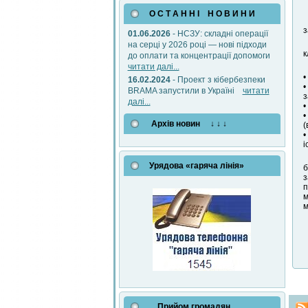
О С Т А Н Н І Н О В И Н И
з
01.06.2026
- НСЗУ: складні операції
на серці у 2026 році — нові підходи
к
до оплати та концентрації допомоги
читати далі...
•
16.02.2024
- Проект з кібербезпеки
•
BRAMA запустили в Україні
читати
з
далі...
•
•
Архів новин ↓ ↓ ↓
(
•
і
Урядова «гаряча лінія»
б
з
п
м
м
Прийом громадян