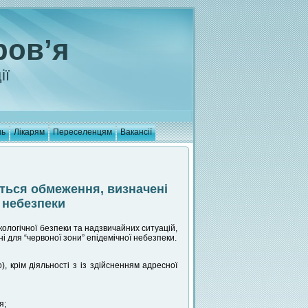
ров’я
ії
нь
Лікарям
Переселенцям
Вакансії
ться обмеження, визначені
ї небезпеки
кологічної безпеки та надзвичайних ситуацій,
і для “червоної зони” епідемічної небезпеки.
, крім діяльності з із здійсненням адресної
я;