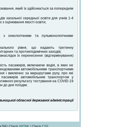
рювання, який їх здійснюється за попереднім
дів загальної середньої освіти для учнів 1-4
ах з оцінювання якості освіти;
м з онкологічними та пульмонологічними
нального рівня, що надають третинну
ітарних та протиепідемічних заходів;
 внаслідок їх перенесення (відтермінування)
сть пасажирів, включаючи водія, в яких не
о орендованими автомобільними транспортними
ння і виключно за маршрутами руху, про які
 пасажирів автомобільним транспортом у
ативного результату тестування на COVID-19
н до дня поїздки.
ницької обласної державної адміністрації
4x768 | Check
XHTML
| Check
CSS
.