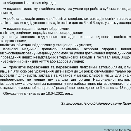
➡ збирання і заготівля відходів;
➡ надання телекомунікаційних послуг, за умови що робота суб’єкта господа
аписом;
➡ робота закладів дошкільної освіти, спеціальних закладів освіти та закла
ласів , а також відвідування закладів освіти для осіб, які беруть участь у заход
➡ надання надання медичної допомоги:
 вагітним, роділлям, породіллям, новонародженим;
 у спеціалізованих відділеннях закладів охорони здоров’я пацієнта
ахворюваннями;
 паліативної медичної допомоги у стаціонарних умовах;
 планової медичної допомоги закладами охорони здоров’я націо
високоспеціалізовану) медичну допомогу, за умови дотримання відповідних сан
 проведення інших невідкладних і термінових заходів з госпіталізації, якщо
снує значний ризик для життя або здоров’я людей;
➡ транзитні перевезення та перевезення легковими автомобілями, кількі
ільше п’яти осіб без урахування дітей віком до 14 років; службовими та/аб
асобами підприємств, закладів та установ у межах кількості місць для сиді
оінформовано не менше ніж за два дні органи Національної поліції;
іжнародному сполученні за наявності у них лабораторно підтвердженого нег
етодом полімеразної ланцюгової реакції, яке проведено не більш як за 48 годи
Обмеження діятимуть до 18.04.2021 року.
За інформацією офіційного сайту Хмель
Optimised for 102