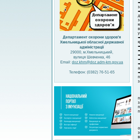
➡
з
➡
д
з
к
в
у
Департамент охорони здоров’я
➡
к
Хмельницької обласної державної
➡
адміністрації
➡
29000, м.Хмельницький,
➡
вулиця Шевченка, 46
➡
Email:
doz.khm@doz.adm-km.gov.ua
➡
а
Телефон: (0382) 76-51-65
➡
п
з
п
з
п
п
о
з
в