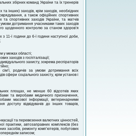
альних збірних команд України та їх тренерів
та інших) заходів, крім заходів, необхідних
оврядування, а також офіційних спортивних
 та спортивних заходів України, та матчів
а умови дотримання учасниками таких заходів
вого щоденного контролю за станом здоров’я
 з 11-ї години до 6-ї години наступної доби,
;
 у межах області;
х заходів з госпіталізації;
ндивідуального захисту, зокрема респіраторів
тійно;
 сім’ї, родичів за умови дотримання всіх
дів сфери соціального захисту, крім установ і
льних площах, не менше 60 відсотків яких
собами та виробами медичного призначення,
собами масової інформації, ветеринарними
я доступу відвідувачів до інших товарів,
інкасації та перевезення валютних цінностей,
ої практики, автозаправних комплексів (без
них засобів, ремонту комп’ютерів, побутових
 попереднім записом;