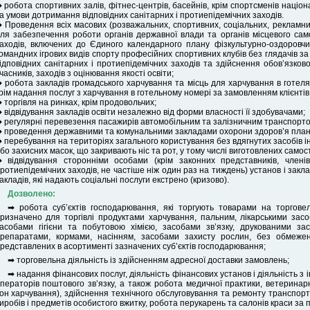
 робота спортивних залів, фітнес-центрів, басейнів, крім спортсменів націон
а умови дотримання відповідних санітарних і протиепідемічних заходів.
 Проведення всіх масових (розважальних, спортивних, соціальних, рекламних 
ля забезпечення роботи органів державної влади та органів місцевого сам
аходів, включених до Єдиного календарного плану фізкультурно-оздоровчих
омандних ігрових видів спорту професійних спортивних клубів без глядачів з
ідповідних санітарних і протиепідемічних заходів та здійснення обов’язко
часників, заходів з оцінювання якості освіти;
 робота закладів громадського харчування та місць для харчування в готелях
рім надання послуг з харчування в готельному номері за замовленням клієнтів
 торгівля на ринках, крім продовольчих;
 відвідування закладів освіти незалежно від форми власності її здобувачами;
 регулярні перевезення пасажирів автомобільним та залізничним транспортом
 проведення державними та комунальними закладами охорони здоров’я планови
 перебування на територіях загального користування без вдягнутих засобів і
бо захисних масок, що закривають ніс та рот, у тому числі виготовлених самос
 відвідування сторонніми особами (крім законних представників, членів
ротиепідемічних заходів, не частіше ніж один раз на тиждень) установ і закла
акладів, які надають соціальні послуги екстрено (кризово).
Дозволено:
➡ робота суб’єктів господарювання, які торгують товарами на торгове
ризначено для торгівлі продуктами харчування, пальним, лікарськими за
асобами гігієни та побутовою хімією, засобами зв’язку, друкованими за
репаратами, кормами, насінням, засобами захисту рослин, без обмеженн
редставлених в асортименті зазначених суб’єктів господарювання;
➡ торговельна діяльність із здійсненням адресної доставки замовлень;
➡ надання фінансових послуг, діяльність фінансових установ і діяльність з 
ператорів поштового зв’язку, а також робота медичної практики, ветеринарн
он харчування), здійснення технічного обслуговування та ремонту транспорт
иробів і предметів особистого вжитку, робота перукарень та салонів краси за