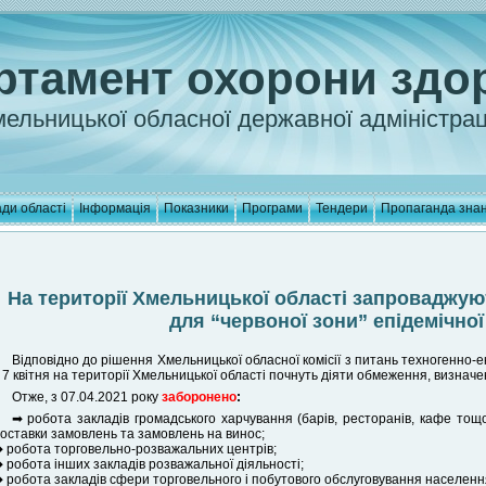
ртамент охорони здо
ельницької обласної державної адміністрац
ди області
Інформація
Показники
Програми
Тендери
Пропаганда зна
На території Хмельницької області запроваджую
для “червоної зони” епідемічно
Відповідно до рішення Хмельницької обласної комісії з питань техногенно-е
 7 квітня на території Хмельницької області почнуть діяти обмеження, визначен
Отже, з 07.04.2021 року
заборонено
:
➡ робота закладів громадського харчування (барів, ресторанів, кафе тощо)
оставки замовлень та замовлень на винос;
 робота торговельно-розважальних центрів;
 робота інших закладів розважальної діяльності;
 робота закладів сфери торговельного і побутового обслуговування населенн