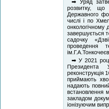
➡ Уряд затве
розвитку, що
Державного фон
числі і по Хме
онкологічному 
завершується 
садочку «Дзв
проведення т
ім.Г.А.Тонкочеє
➡ У 2021 році
Президента У
реконструкція 1
приймають хво
надають повний
встановлення 
закладом докум
іонізуючим вип