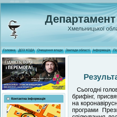
Департамент
Хмельницької обла
Головна
ДОЗ ХОДА
Очищення влади
Заклади області
Інформація
По
Результ
Сьогодні голо
брифінг, присв
Контактна інформація
на коронавірусн
програми През
спілкування до