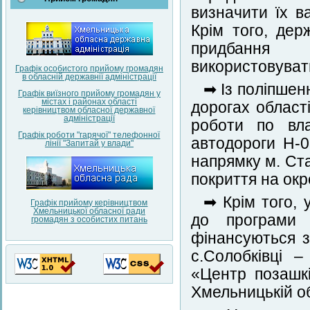
визначити їх ва
Крім того, дер
придбання 
використовувати
Графік особистого прийому громадян
в обласній державнії адміністрації
➡ Із поліпшен
Графік виїзного прийому громадян у
містах і районах області
дорогах област
керівництвом обласної державної
адміністрації
роботи по вл
Графік роботи "гарячої" телефонної
автодороги Н-0
лінії "Запитай у влади"
напрямку м. Ст
покриття на окр
➡ Крім того, 
Графік прийому керівництвом
Хмельницької обласної ради
до програми 
громадян з особистих питань
фінансуються 
с.Солобківці –
«Центр позашкі
Хмельницькій об