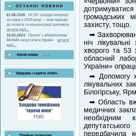
«червоній» зо
О С Т А Н Н І Н О В И Н И
дотримуватися
01.06.2026
- НСЗУ: складні операції
громадських м
на серці у 2026 році — нові підходи
захисту, тощо.
до оплати та концентрації допомоги
читати далі...
➡ Захворювані
16.02.2024
- Проект з кібербезпеки
BRAMA запустили в Україні
читати
ніч лікувальні
далі...
хворого та 53
Архів новин ↓ ↓ ↓
обласний лабо
України» опрацьо
Урядова «гаряча лінія»
➡ Допомогу 
лікувальних за
Білогірську, Яр
➡ Область вж
медичних закла
необхідним 
депутатськог
передбачила к
Прийом громадян