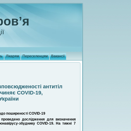
ров’я
ії
нь
Лікарям
Переселенцям
Вакансії
зповсюдженості антитіл
чиняє COVID-19,
України
одо поширеності COVID-19
е проведено дослідження для визначення
онавірусу-збуднику COVID-19. На тижні 7