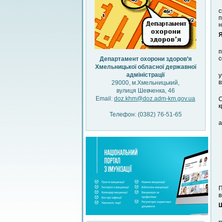
с
п
н
Я
п
с
Департамент охорони здоров’я
Хмельницької обласної державної
адміністрації
у
в
29000, м.Хмельницький,
вулиця Шевченка, 46
Email:
doz.khm@doz.adm-km.gov.ua
C
к
Телефон: (0382) 76-51-65
а
П
в
Щ
к