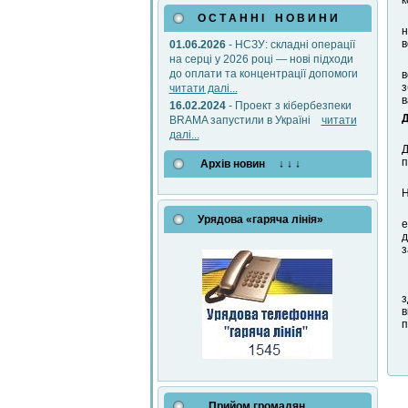
О С Т А Н Н І Н О В И Н И
н
в
01.06.2026
- НСЗУ: складні операції
на серці у 2026 році — нові підходи
до оплати та концентрації допомоги
в
з
читати далі...
в
16.02.2024
- Проект з кібербезпеки
Д
BRAMA запустили в Україні
читати
далі...
Д
п
Архів новин ↓ ↓ ↓
Н
Урядова «гаряча лінія»
е
д
з
з
в
п
Прийом громадян