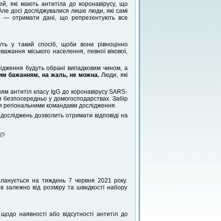
ей, які мають антитіла до коронавірусу, що
Але досі досліджувалися лише люди, які самі
— отримати дані, що репрезентують все
уть у такий спосіб, щоби вони рівноцінно
важання міського населення, певної вікової,
лідження будуть обрані випадковим чином, а
им бажанням, на жаль, не можна.
Люди, які
ям антитіл класу IgG до коронавірусу SARS-
я безпосередньо у домогосподарствах. Забір
и регіональними командами дослідження.
 досліджень дозволить отримати відповіді на
ї?
планується на тиждень 7 червня 2021 року.
в залежно від розміру та швидкості набору
 щодо наявності або відсутності антитіл до