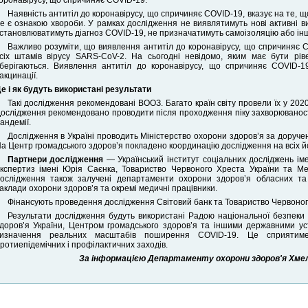
Наявність антитіл до коронавірусу, що спричиняє COVID-19, вказує на те, 
е є ознакою хвороби. У рамках дослідження не виявлятимуть нові активні 
становлюватимуть діагноз COVID-19, не призначатимуть самоізоляцію або ін
Важливо розуміти, що виявлення антитіл до коронавірусу, що спричиняє CO
сіх штамів вірусу SARS-CoV-2. На сьогодні невідомо, яким має бути рів
берігаються. Виявлення антитіл до коронавірусу, що спричиняє COVID-1
акцинації.
е і як будуть використані результати
Такі дослідження рекомендовані ВООЗ. Багато країн світу провели їх у 2020
ослідження рекомендовано проводити після проходження піку захворюваності
андемії.
Дослідження в Україні проводить Міністерство охорони здоров’я за доруче
а Центр громадського здоров’я покладено координацію дослідження на всіх й
Партнери дослідження
— Український інститут соціальних досліджень ім
кспертиз імені Юрія Саєнка, Товариство Червоного Хреста України та М
ослідження також залучені департаменти охорони здоров’я обласних та К
аклади охорони здоров’я та окремі медичні працівники.
Фінансують проведення дослідження Світовий банк та Товариство Червоног
Результати дослідження будуть використані Радою національної безпеки 
доров’я України, Центром громадського здоров’я та іншими державними ус
изначення реальних масштабів поширення COVID-19. Це сприятим
ротиепідемічних і профілактичних заходів.
За інформацією Департаменту охорони здоров'я Хмель