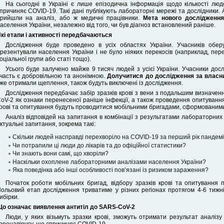
На сьогодні в Україні є лише епізодична інформація щодо кількості люд
причиняє COVID-19. Такі дані публікують лабораторні мережі та дослідники. 
рийшли на аналіз, або ж медичні працівники.
Мета нового дослідження
аселення України, незалежно від того, чи був діагноз встановлений раніше.
кі етапи і активності передбачаються
Дослідження буде проведено в усіх областях України. Учасників обер
резентували населення України і не було ніяких перекосів (наприклад, пере
оціальної групи або статі тощо).
Усього буде залучено майже 9 тисяч людей з усієї України. Учасники дос
часть є добровільною та анонімною.
Долучитися до дослідження за власн
же отримали щеплення, також будуть виключені із дослідження.
Дослідження передбачає забір зразків крові з вени з подальшим визначенн
oV-2 як ознаки перенесеної раніше інфекції, а також проведення опитуванн
рові та опитування будуть проводитися мобільними бригадами, сформованим
Аналіз відповідей на запитання в комбінації з результатами лабораторних
ктуальні запитання, зокрема такі:
Скільки людей насправді перехворіло на COVID-19 за перший рік пандемі
Чи потрапили ці люди до лікарів та до офіційної статистики?
Чи знають вони самі, що хворіли?
Наскільки охоплене лабораторними аналізами населення України?
Яка поведінка або інші особливості пов’язані із ризиком зараження?
Початок роботи мобільних бригад, відбору зразків крові та опитування 
ольовий етап дослідження триватиме у різних регіонах протягом 4-6 тижні
ибірки.
о означає виявлення антитіл до SARS-CoV-2
Люди, у яких візьмуть зразки крові, зможуть отримати результат аналізу
оронавірусу, що спричиняє COVID-19.