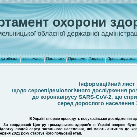
ртамент охорони здо
ельницької обласної державної адміністрац
ди області
Інформація
Показники
Програми
Тендери
Пропаганда зна
Інформаційний лист
щодо сероепідеміологічного дослідження ро
до коронавірусу SARS-CoV-2, що спри
серед дорослого населення 
В Україні вперше проведуть всеукраїнське дослідження щ
За координації Центру громадського здоров’я в Україні вперше буд
ідсотку людей серед загального населення, які мають антитіла до кор
ервня 2021 року стартує його польовий етап.