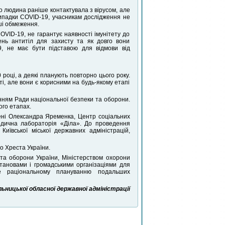
що людина раніше контактувала з вірусом, але
випадки COVID-19, учасникам дослідження не
ші обмеження.
VID-19, не гарантує наявності імунітету до
ень антитіл для захисту та як довго вони
9, не має бути підставою для відмови від
 році, а деякі планують повторно цього року.
, але вони є корисними на будь-якому етапі
нням Ради національної безпеки та оборони.
ого етапах.
ені Олександра Яременка, Центр соціальних
едична лабораторія «Діла». До проведення
иївської міської державних адміністрацій,
о Хреста України.
та оборони України, Міністерством охорони
тановами і громадськими організаціями для
е раціональному плануванню подальших
ницької обласної державної адміністрації