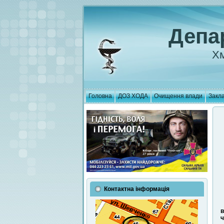
Депа
Хм
Головна
ДОЗ ХОДА
Очищення влади
Закла
Контактна інформація
в
ч