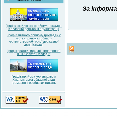
За інформа
Графік особистого прийому громадян
в обласній державнії адміністрації
Графік виїзного прийому громадян у
містах і районах області
керівництвом обласної державної
адміністрації
Графік роботи "гарячої" телефонної
лінії "Запитай у влади"
Графік прийому керівництвом
Хмельницької обласної ради
громадян з особистих питань