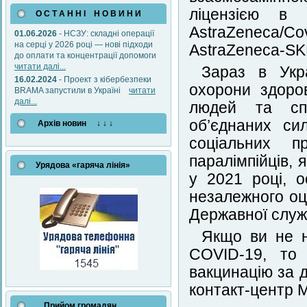
ліцензією в 
О С Т А Н Н І Н О В И Н И
AstraZeneca/Co
01.06.2026
- НСЗУ: складні операції
на серці у 2026 році — нові підходи
AstraZeneca-SK
до оплати та концентрації допомоги
читати далі...
Зараз в Укра
16.02.2024
- Проект з кібербезпеки
охорони здоров
BRAMA запустили в Україні
читати
далі...
людей та спец
об’єднаних си
Архів новин ↓ ↓ ↓
соціальних пр
паралімпійців, 
Урядова «гаряча лінія»
у 2021 році, о
незалежного оці
Державної служ
Якщо ви не н
COVID-19, то 
вакцинацію за 
контакт-центр М
Прийом громадян