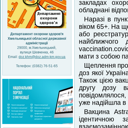
закладах охор
обладнані відпо
Наразі в пун
віком 65+. На 
або реєстрату
Департамент охорони здоров’я
Хмельницької обласної державної
найближчого
адміністрації
vaccination.cov
29000, м.Хмельницький,
вулиця Шевченка, 46
мати з собою па
Email:
doz.khm@doz.adm-km.gov.ua
Щеплення про
Телефон: (0382) 76-51-65
доз якої Украї
Також цією вак
другу дозу в
повідомлялося,
уже надійшла в 
Вакцина Astr
ідентичною з
взаємозамінною