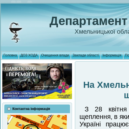
Департамент
Хмельницької обла
Головна
ДОЗ ХОДА
Очищення влади
Заклади області
Інформація
По
На Хмельн
З 28 квітня
Контактна інформація
щеплення, в як
Україні працю