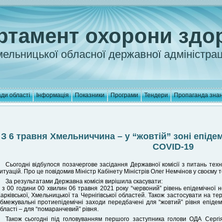
ртамент охорони здо
ельницької обласної державної адміністрац
ди області
Інформація
Показники
Програми
Тендери
Пропаганда зна
З 6 травня Хмельниччина – у “жовтій” зоні епід
COVID-19
Сьогодні відбулося позачергове засідання Державної комісії з питань тех
итуацій. Про це повідомив Міністр Кабінету Міністрів Олег Немчінов у своєму 
За результатами Державна комісія вирішила скасувати:
 з 00 години 00 хвилин 06 травня 2021 року “червоний” рівень епідемічної
арківської, Хмельницької та Чернігівської областей. Також застосувати на те
бмежувальні протиепідемічні заходи передбачені для “жовтий” рівня епідеміч
бласті – для “помаранчевий” рівня.
Також сьогодні під головуванням першого заступника голови ОДА Сергі