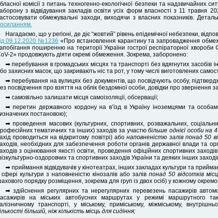
бласної комісії з питань техногенно-екологічної безпеки та надзвичайних си
аборону з відвідування закладів освіти усіх форм власності з 11 травня 
астосовувати обмежувальні заходи, виходячи з власних показників. Дета
осиланням.
Нагадаємо, що у регіоні, де діє “жовтий” рівень епідемічної небезпеки, відпо
ід 09.12.2020 №1236
«Про встановлення карантину та запровадження обмеж
апобігання поширенню на території України гострої респіраторної хвороби
oV-2» продовжують діяти окремі обмеження. Зокрема, заборонено:
➡ перебування в громадських місцях та транспорті без вдягнутих засобів і
бо захисних масок, що закривають ніс та рот, у тому числі виготовлених самос
➡ перебування на вулицях без документів, що посвідчують особу, підтвердж
ез посвідчення про взяття на облік бездомної особи, довідки про звернення за
➡ самовільно залишати місця самоізоляції, обсервації;
➡ перетин державного кордону на в’їзд в Україну іноземцями та особами
изначених постановою);
➡ проведення масових (культурних, спортивних, розважальних, соціальних,
рофесійних тематичних та інших) заходів за участю
більше однієї особи на 
ахід проводиться на відкритому повітрі) або
наповненістю залів понад 50 ві
аходів, необхідних для забезпечення роботи органів державної влади та ор
аходів з оцінювання якості освіти, проведення офіційних спортивних заході
ізкультурно-оздоровчих та спортивних заходів України та деяких інших заход
➡ приймання відвідувачів у кінотеатрах, інших закладах культури та прийман
 сфері культури з наповненістю кінозалів або залів
понад 50 відсотків місц
ахового порядку розміщення, зокрема для груп із двох осіб) у кожному окремом
➡ здійснення регулярних та нерегулярних перевезень пасажирів автом
асажирів на міських автобусних маршрутах у режимі маршрутного такс
алізничному транспорті, у міському, приміському, міжміському, внутріш
ількості більшій, ніж кількість місць для сидіння;