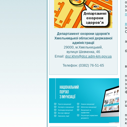
о
з
з
п
в
з
C
Департамент охорони здоров’я
Хмельницької обласної державної
а
адміністрації
29000, м.Хмельницький,
б
вулиця Шевченка, 46
Email:
doz.khm@doz.adm-km.gov.ua
Телефон: (0382) 76-51-65
в
п
з
з
з
ф
у
ш
п
з
к