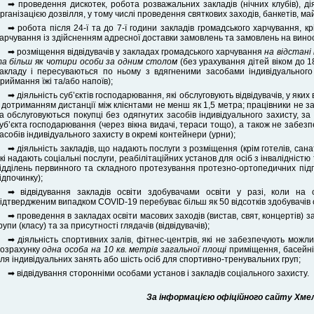
➡ проведення дискотек, робота розважальних закладів (нічних клубів), ді
рганізацією дозвілля, у тому числі проведення святкових заходів, банкетів, ма
➡ робота після 24-ї та до 7-ї години закладів громадського харчування, к
арчування із здійсненням адресної доставки замовлень та замовлень на винос
➡ розміщення відвідувачів у закладах громадського харчування
на відстані
а більш як чотири особи за одним столом
(без урахування дітей віком до 18
акладу і пересуваються по ньому з вдягненими засобами індивідуального
риймання їжі та/або напоїв);
➡ діяльність суб’єктів господарювання, які обслуговують відвідувачів, у яки
 дотриманням дистанції між клієнтами не менш як 1,5 метра; працівники не з
а обслуговуються покупці без одягнутих засобів індивідуального захисту, з
уб’єкта господарювання (через вікна видачі, тераси тощо), а також не забез
асобів індивідуального захисту в окремі контейнери (урни);
➡ діяльність закладів, що надають послуги з розміщення (крім готелів, сана
кі надають соціальні послуги, реабілітаційних установ для осіб з інвалідністю 
ідділень первинного та складного протезування протезно-ортопедичних під
ідпочинку);
➡ відвідування закладів освіти здобувачами освіти у разі, коли на 
ідтвердженим випадком COVID-19 перебуває більш як 50 відсотків здобувачів о
➡ проведення в закладах освіти масових заходів (вистав, свят, концертів) за
рупи (класу) та за присутності глядачів (відвідувачів);
➡ діяльність спортивних залів, фітнес-центрів, які не забезпечують можливі
озрахунку
одна особа на 10 кв. метрів загальної площі
приміщення, басейні
ля індивідуальних занять або шість осіб для спортивно-тренувальних груп;
➡ відвідування сторонніми особами установ і закладів соціального захисту.
За інформацією офіційного сайту Хмель