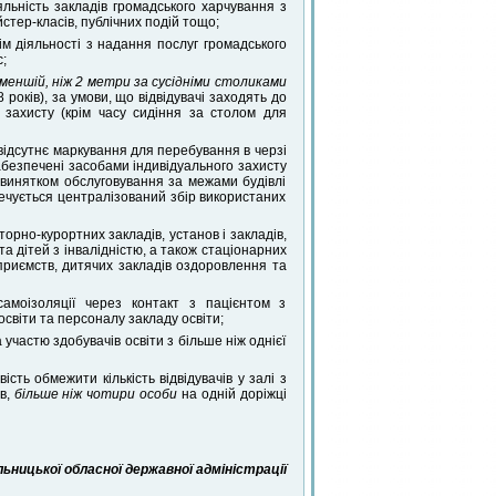
яльність закладів громадського харчування з
йстер-класів, публічних подій тощо;
рім діяльності з надання послуг громадського
;
 меншій, ніж 2 метри за сусідніми столиками
 років), за умови, що відвідувачі заходять до
 захисту (крім часу сидіння за столом для
х відсутнє маркування для перебування в черзі
абезпечені засобами індивідуального захисту
а винятком обслуговування за межами будівлі
печується централізований збір використаних
торно-курортних закладів, установ і закладів,
та дітей з інвалідністю, а також стаціонарних
приємств, дитячих закладів оздоровлення та
самоізоляції через контакт з пацієнтом з
світи та персоналу закладу освіти;
 участю здобувачів освіти з більше ніж однієї
сть обмежити кількість відвідувачів у залі з
в,
більше ніж чотири особи
на одній доріжці
ницької обласної державної адміністрації