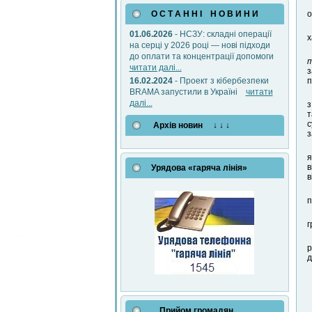
О С Т А Н Н І Н О В И Н И
о
01.06.2026
- НСЗУ: складні операції
х
на серці у 2026 році — нові підходи
до оплати та концентрації допомоги
т
читати далі...
з
16.02.2024
- Проект з кібербезпеки
п
BRAMA запустили в Україні
читати
далі...
з
т
с
Архів новин ↓ ↓ ↓
з
я
в
Урядова «гаряча лінія»
в
п
г
р
д
Прийом громадян