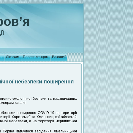
ров’я
ії
нь
Лікарям
Переселенцям
Вакансії
емічної небезпеки поширення
ногенно-екологічної безпеки та надзвичайних
телеграм-каналі.
 небезпеки поширення COVID-19 на території
риторії Харківської та Хмельницької областей
ної небезпеки, а на території Чернігівської
я Тюріна відбулося засідання Хмельницької