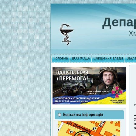
Депа
Хм
Головна
ДОЗ ХОДА
Очищення влади
Закла
с
Контактна інформація
–
Х
о
о