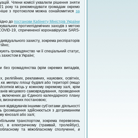
туацій. Члени комісії ухвалили рішення зняти
2021 року та рекомендувати громадам окремо
льніше з протоколом можна ознайомитися
за
відно до
постанови Кабінету Міністрів України
увальних протиепідемічних заходів з метою
 COVID-19, спричиненої коронавірусом SARS-
ндивідуального захисту, зокрема респіраторів
тійно;
ують громадянство чи її спеціальний статус,
 захистом в Україні;
 без громадянства (крім окремих випадків,
 релігійних, рекламних, наукових, освітніх,
4 кв. метри площі
будівлі або території (якщо
дсотків місць
у кожному окремому залі, крім
ганів місцевого самоврядування, проведення
в, включених до Єдиного календарного плану
ів, визначених постановою;
ня відвідувачів іншими суб’єктами діяльності
ь
(розміщення здійснюється з дотриманням
у кінозалі або залі;
обільним транспортом, зокрема перевезень
і, в електричному (трамвай, тролейбус),
ньообласному та міжобласному сполученні,
в