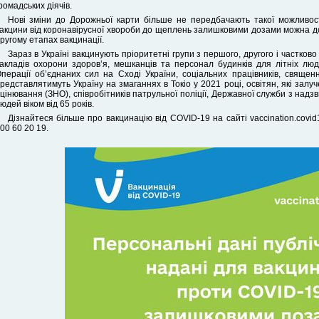
ромадських діячів.
Нові зміни до Дорожньої карти більше не передбачають такої можливост
акцини від коронавірусної хвороби до щеплень залишковими дозами можна д
ругому етапах вакцинації.
Зараз в Україні вакцинують пріоритетні групи з першого, другого і частково 
акладів охорони здоров’я, мешканців та персонал будинків для літніх люде
перації об’єднаних сил на Сході України, соціальних працівників, священно
редставлятимуть Україну на змаганнях в Токіо у 2021 році, освітян, які зал
цінювання (ЗНО), співробітників патрульної поліції, Державної служби з надз
юдей віком від 65 років.
Дізнайтеся більше про вакцинацію від COVID-19 на сайті vaccination.covi
00 60 20 19.