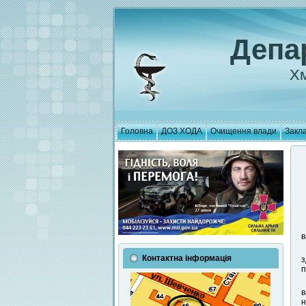
Депа
Хм
Головна
ДОЗ ХОДА
Очищення влади
Закла
в
Контактна інформація
з
п
в
н