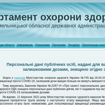
ртамент охорони здо
ельницької обласної державної адміністрац
ди області
Інформація
Показники
Програми
Тендери
Пропаганда зна
Персональні дані публічних осіб, надані для в
залишковими дозами, знищено згідно 
Згідно з
наказом
Міністерства охорони здоров’я України №745 від 16.04.2
акцинації проти COVID-19, залишкові дози вакцин більше не можуть використо
Тому керуючись Законом України №2297-VI «Про захист персональних дан
доров’я ОДА знищені персональні дані публічних діячів, які ті надавали під
роти COVID-19 залишковими дозами.
Як відомо, 11 березня 2021 року Міністерство охорони здоров’я наказом
акцини пріоритетні групи ризику з наступного етапу вакцинації. Якщо вак
аступного етапу було неможливо, для популяризації вакцинації рекоменд