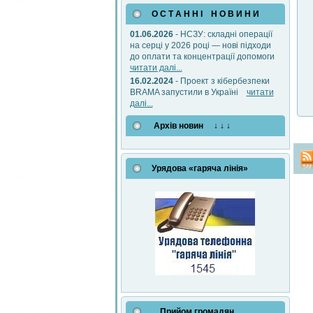
О С Т А Н Н І Н О В И Н И
01.06.2026
- НСЗУ: складні операції
на серці у 2026 році — нові підходи
до оплати та концентрації допомоги
читати далі...
16.02.2024
- Проект з кібербезпеки
BRAMA запустили в Україні
читати
далі...
Архів новин ↓ ↓ ↓
Урядова «гаряча лінія»
Прийом громадян