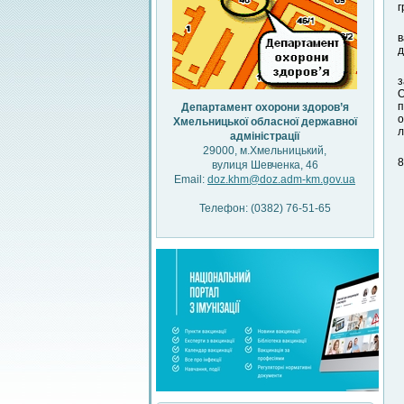
г
в
д
з
О
п
Департамент охорони здоров’я
о
Хмельницької обласної державної
л
адміністрації
29000, м.Хмельницький,
8
вулиця Шевченка, 46
Email:
doz.khm@doz.adm-km.gov.ua
Телефон: (0382) 76-51-65