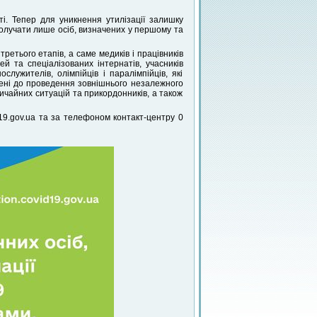
і. Тепер для уникнення утилізації залишку
олучати лише осіб, визначених у першому та
третього етапів, а саме медиків і працівників
й та спеціалізованих інтернатів, учасників
служителів, олімпійців і паралімпійців, які
учені до проведення зовнішнього незалежного
вичайних ситуацій та прикордонників, а також
d19.gov.ua та за телефоном контакт-центру 0