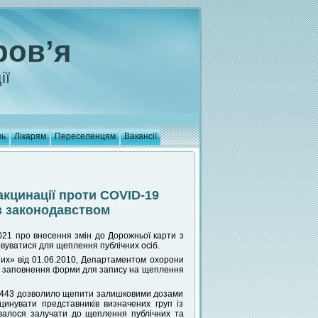
ров’я
ії
нь
Лікарям
Переселенцям
Вакансії
акцинації проти COVID-19
з законодавством
021 про внесення змін до Дорожньої карти з
вуватися для щеплення публічних осіб.
их» від 01.06.2010, Департаментом охорони
 час заповнення форми для запису на щеплення
 №443 дозволило щепити залишковими дозами
цинувати представників визначених груп із
увалося залучати до щеплення публічних та