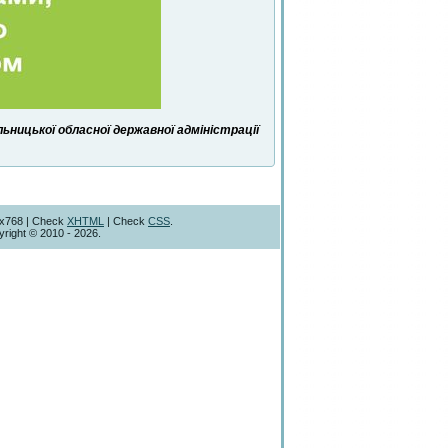
ницької обласної державної адміністрації
4x768 | Check
XHTML
| Check
CSS
.
right © 2010 - 2026.