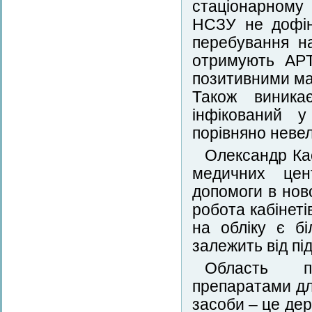
стаціонарному 
НСЗУ не дофін
перебування н
отримують APT
позитивними мат
Також виника
інфікований у
порівняно невели
Олександр Кас
медичних цен
допомоги в нов
робота кабінеті
на обліку є б
залежить від п
Область по
препаратами дл
засоби – це дер