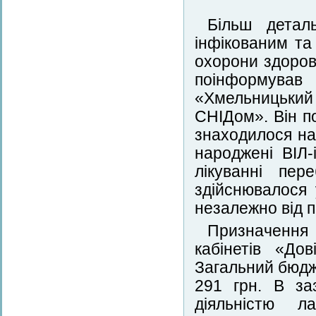
Більш детал
інфікованим т
охорони здоров’
поінформува
«Хмельницький
СНІДом». Він п
знаходилося на 
народжені ВІЛ
лікуванні пер
здійснювалося
незалежно від п
Призначення 
кабінетів «До
Загальний бюдж
291 грн. В за
діяльністю л