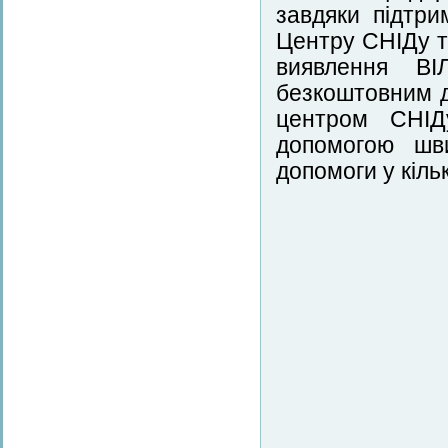
завдяки підтри
Центру СНІДу та
виявлення ВІ
безкоштовним д
центром СНІД
допомогою шви
допомоги у кільк