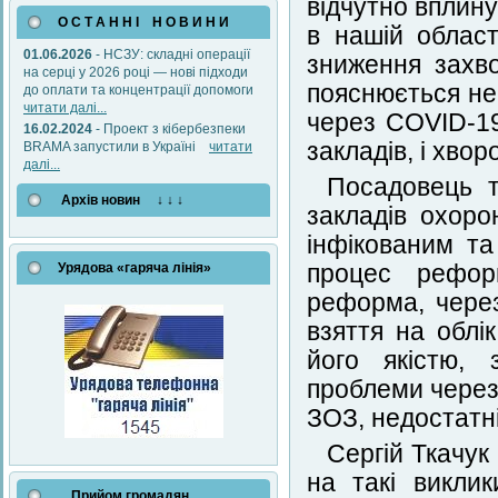
відчутно вплин
О С Т А Н Н І Н О В И Н И
в нашій област
01.06.2026
- НСЗУ: складні операції
зниження захво
на серці у 2026 році — нові підходи
пояснюється не
до оплати та концентрації допомоги
читати далі...
через COVID-1
16.02.2024
- Проект з кібербезпеки
закладів, і хво
BRAMA запустили в Україні
читати
далі...
Посадовець т
Архів новин ↓ ↓ ↓
закладів охоро
інфікованим та
Урядова «гаряча лінія»
процес реформ
реформа, через
взяття на облі
його якістю, 
проблеми через 
ЗОЗ, недостатні
Сергій Ткачук
на такі викли
Прийом громадян