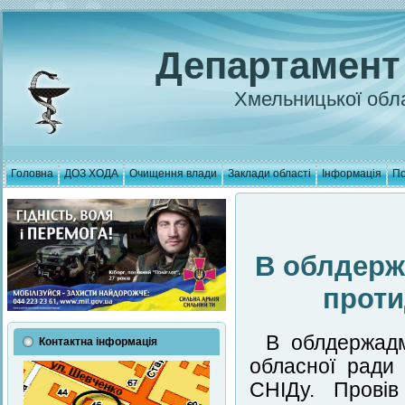
Департамент
Хмельницької обла
Головна
ДОЗ ХОДА
Очищення влади
Заклади області
Інформація
По
В облдерж
проти
В облдержадм
Контактна інформація
обласної ради 
СНІДу. Провів