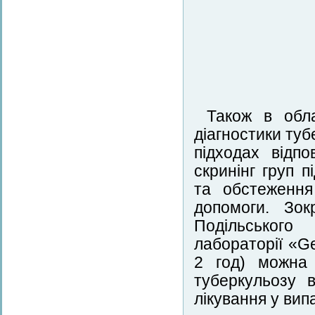
Також в обл
діагностики туб
підходах відп
скринінг груп 
та обстеження
допомоги. Зок
Подільського 
лабораторії «Ge
2 год) можна 
туберкульозу 
лікування у вип