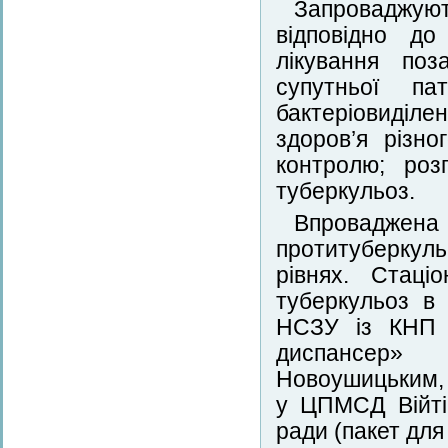
Запроваджую
відповідно до
лікування поз
супутньої па
бактеріовиділе
здоров’я різн
контролю; роз
туберкульоз.
Впроваджена
протитуберкул
рівнях. Стаці
туберкульоз в 
НСЗУ із КНП «
диспансер» (
Новоушицьким,
у ЦПМСД Війтів
ради (пакет для