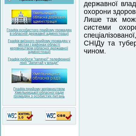
державної влад
охорони здоров’
Лише так можн
системи охор
Графік особистого прийому громадян
в обласній державнії адміністрації
спеціалізованої
Графік виїзного прийому громадян у
СНІДу та тубе
містах і районах області
керівництвом обласної державної
чином.
адміністрації
Графік роботи "гарячої" телефонної
лінії "Запитай у влади"
Графік прийому керівництвом
Хмельницької обласної ради
громадян з особистих питань