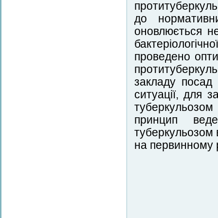
протитуберкуль
до нормативн
оновлюється не
бактеріологічн
проведено опти
протитуберкул
закладу посад 
ситуації, для 
туберкульозом 
принцип веде
туберкульозом 
на первинному р