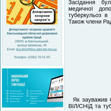
Засідання бул
медичної доп
туберкульоз в
Також члени Рад
Департамент охорони здоров’я
Хмельницької обласної державної
адміністрації
29000, м.Хмельницький,
вулиця Шевченка, 46
Email:
doz.khm@doz.adm-km.gov.ua
Телефон: (0382) 76-51-65
Як зауважив С
ВІЛ/СНІД та туб