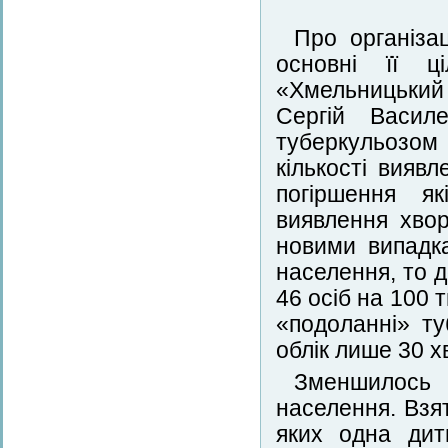
Про організа
основні її ц
«Хмельницьки
Сергій Василе
туберкульозом
кількості вияв
погіршення як
виявлення хво
новими випадк
населення, то 
46 осіб на 100 
«подоланні» т
облік лише 30 х
Зменшилось 
населення. Взят
яких одна дит