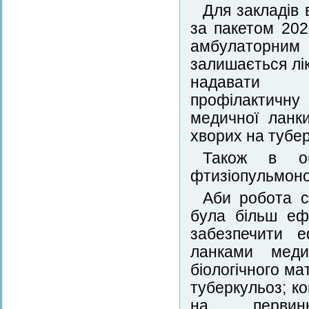
Для закладів 
за пакетом 20
амбулаторним 
залишається лік
надавати ко
профілактичну 
медичної ланк
хворих на тубер
Також в обл
фтизіопульмоно
Аби робота с
була більш еф
забезпечити е
ланками меди
біологічного ма
туберкульоз; к
на первинн