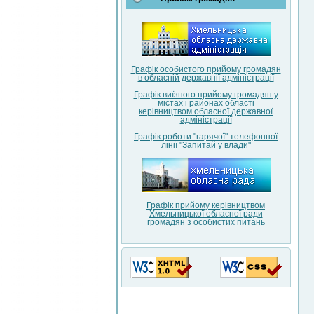
Графік особистого прийому громадян
в обласній державнії адміністрації
Графік виїзного прийому громадян у
містах і районах області
керівництвом обласної державної
адміністрації
Графік роботи "гарячої" телефонної
лінії "Запитай у влади"
Графік прийому керівництвом
Хмельницької обласної ради
громадян з особистих питань