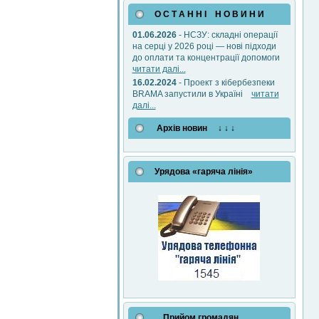
О С Т А Н Н І Н О В И Н И
01.06.2026
- НСЗУ: складні операції
на серці у 2026 році — нові підходи
до оплати та концентрації допомоги
читати далі...
16.02.2024
- Проект з кібербезпеки
BRAMA запустили в Україні
читати
далі...
Архів новин ↓ ↓ ↓
Урядова «гаряча лінія»
Прийом громадян