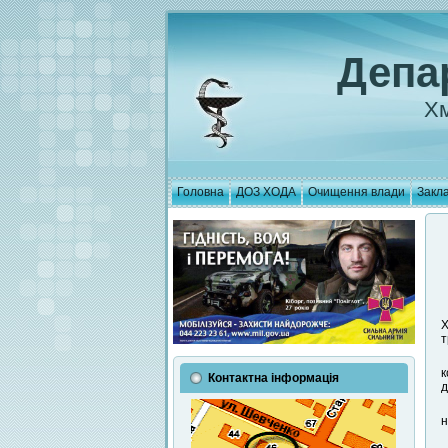
Депа
Хм
Головна
ДОЗ ХОДА
Очищення влади
Закла
Х
т
к
Контактна інформація
д
н