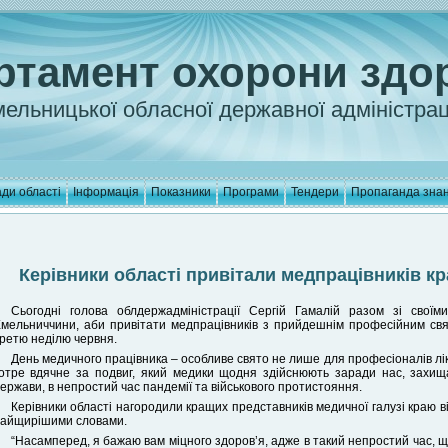
ртамент охорони здо
ельницької обласної державної адміністрац
ди області
Інформація
Показники
Програми
Тендери
Пропаганда зна
Керівники області привітали медпрацівників к
Сьогодні голова облдержадміністрації Сергій Гамалій разом зі своїм
мельниччини, аби привітати медпрацівників з прийдешнім професійним свят
ретю неділю червня.
День медичного працівника – особливе свято не лише для професіоналів лік
отре вдячне за подвиг, який медики щодня здійснюють заради нас, захищ
ержави, в непростий час пандемії та військового протистояння.
Керівники області нагородили кращих представників медичної галузі краю в
айщирішими словами.
“Насамперед, я бажаю вам міцного здоров’я, адже в такий непростий час, щ