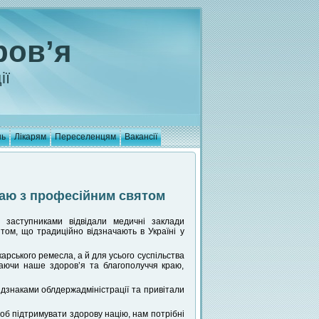
ров’я
ії
нь
Лікарям
Переселенцям
Вакансії
раю з професійним святом
и заступниками відвідали медичні заклади
ом, що традиційно відзначають в Україні у
арського ремесла, а й для усього суспільства
аючи наше здоров’я та благополуччя краю,
ідзнаками облдержадміністрації та привітали
об підтримувати здорову націю, нам потрібні