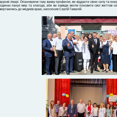
дорові лікарі. Опановуючи таку важку професію, ви віддаєте свою силу та енер
одинах панує мир та злагода, аби ви завжди могли поновити свої життєві с
вертаючись до медиків краю, наголосив Сергій Гамалій.