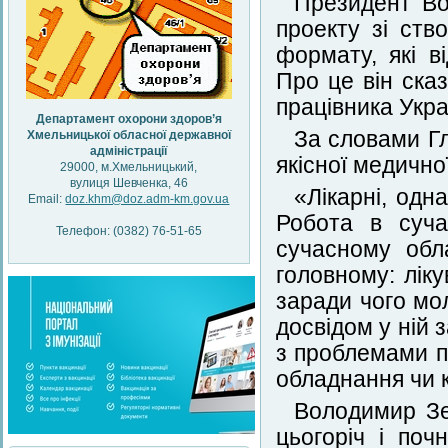
Президент Во
проекту зі ств
формату, які в
Про це він ска
працівника Украї
Департамент охорони здоров’я
За словами Гл
Хмельницької обласної державної
адміністрації
якісної медично
29000, м.Хмельницький,
вулиця Шевченка, 46
«Лікарні, одн
Email:
doz.khm@doz.adm-km.gov.ua
Робота в суча
Телефон: (0382) 76-51-65
сучасному обл
головному: лік
заради чого мо
досвідом у ній 
з проблемами по
обладнання чи к
Володимир Зе
цьогоріч і поч