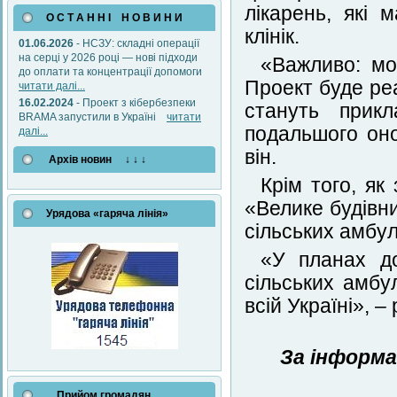
лікарень, які 
О С Т А Н Н І Н О В И Н И
клінік.
01.06.2026
- НСЗУ: складні операції
на серці у 2026 році — нові підходи
«Важливо: мо
до оплати та концентрації допомоги
Проект буде реа
читати далі...
16.02.2024
- Проект з кібербезпеки
стануть прик
BRAMA запустили в Україні
читати
подальшого оно
далі...
він.
Архів новин ↓ ↓ ↓
Крім того, як
«Велике будівни
Урядова «гаряча лінія»
сільських амбул
«У планах д
сільських амбу
всій Україні», 
За інформа
Прийом громадян