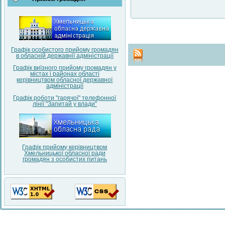
Графік особистого прийому громадян
в обласній державнії адміністрації
Графік виїзного прийому громадян у
містах і районах області
керівництвом обласної державної
адміністрації
Графік роботи "гарячої" телефонної
лінії "Запитай у влади"
Графік прийому керівництвом
Хмельницької обласної ради
громадян з особистих питань