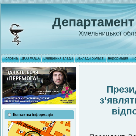
Департамент
Хмельницької обла
Головна
ДОЗ ХОДА
Очищення влади
Заклади області
Інформація
По
Презид
з’являт
відп
Контактна інформація