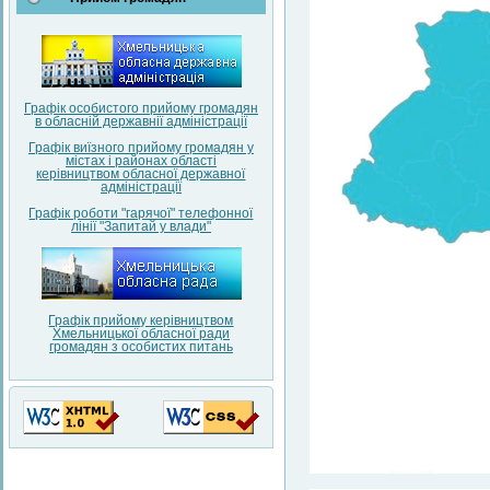
Графік особистого прийому громадян
в обласній державнії адміністрації
Графік виїзного прийому громадян у
містах і районах області
керівництвом обласної державної
адміністрації
Графік роботи "гарячої" телефонної
лінії "Запитай у влади"
Графік прийому керівництвом
Хмельницької обласної ради
громадян з особистих питань