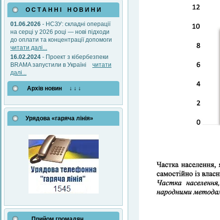
О С Т А Н Н І Н О В И Н И
01.06.2026
- НСЗУ: складні операції
на серці у 2026 році — нові підходи
до оплати та концентрації допомоги
читати далі...
16.02.2024
- Проект з кібербезпеки
BRAMA запустили в Україні
читати
далі...
Архів новин ↓ ↓ ↓
Урядова «гаряча лінія»
Прийом громадян