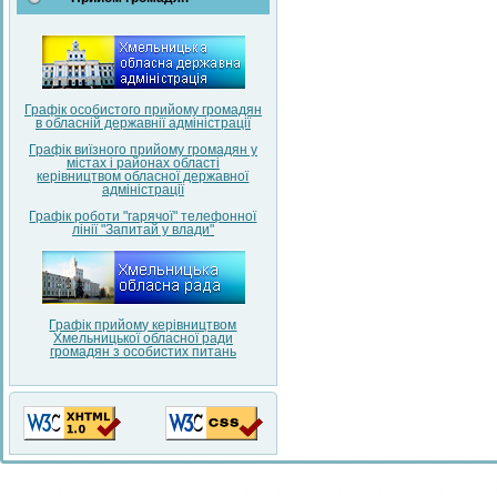
Графік особистого прийому громадян
в обласній державнії адміністрації
Графік виїзного прийому громадян у
містах і районах області
керівництвом обласної державної
адміністрації
Графік роботи "гарячої" телефонної
лінії "Запитай у влади"
Графік прийому керівництвом
Хмельницької обласної ради
громадян з особистих питань