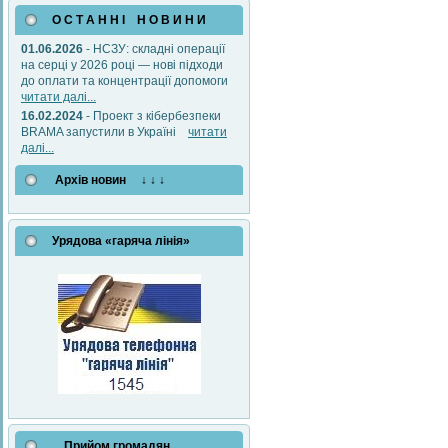
О С Т А Н Н І Н О В И Н И
01.06.2026
- НСЗУ: складні операції
на серці у 2026 році — нові підходи
до оплати та концентрації допомоги
читати далі...
16.02.2024
- Проект з кібербезпеки
BRAMA запустили в Україні
читати
далі...
Архів новин ↓ ↓ ↓
Урядова «гаряча лінія»
Прийом громадян