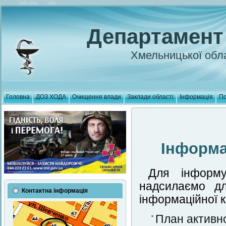
Департамент
Хмельницької обла
Головна
ДОЗ ХОДА
Очищення влади
Заклади області
Інформація
По
Інформа
Для інформу
надсилаємо дл
Контактна інформація
інформаційної к
План активн