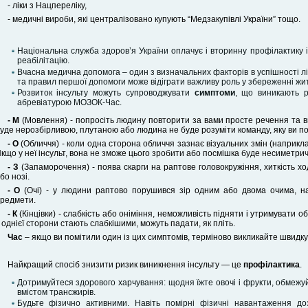
- ліки з Нацпереліку,
- медичні вироби, які централізовано купують “Медзакупівлі України” тощо.
Національна служба здоров’я України оплачує і вторинну профілактику і
реабілітацію.
Вчасна медична допомога – один з визначальних факторів в успішності лік
та правил першої допомоги може відіграти важливу роль у збереженні жит
Розвиток інсульту можуть супроводжувати
симптоми
, що виникають р
абревіатурою МОЗОК-Час.
- М
(Мовлення) - попросіть людину повторити за вами просте речення та ви
уде нерозбірливою, плутаною або людина не буде розуміти команду, яку ви по
- О
(Обличчя) - коли одна сторона обличчя зазнає візуальних змін (наприкла
кщо у неї інсульт, вона не зможе цього зробити або посмішка буде несиметри
- З
(Запаморочення) - поява скарги на раптове головокружіння, хиткість ходи
бо нозі.
- О
(Очі) - у людини раптово порушився зір одним або двома очима, на
редмети.
- К
(Кінцівки) - слабкість або оніміння, неможливість підняти і утримувати об
 однієї сторони стають слабкішими, можуть падати, як пліть.
Час
– якщо ви помітили один із цих симптомів, терміново викликайте швидку
Найкращий спосіб знизити ризик виникнення інсульту — це
профілактика
.
Дотримуйтеся здорового харчування: щодня їжте овочі і фрукти, обмежу
вмістом трансжирів.
Будьте фізично активними. Навіть помірні фізичні навантаження до