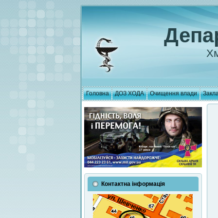
Депа
Хм
Головна
ДОЗ ХОДА
Очищення влади
Закла
Контактна інформація