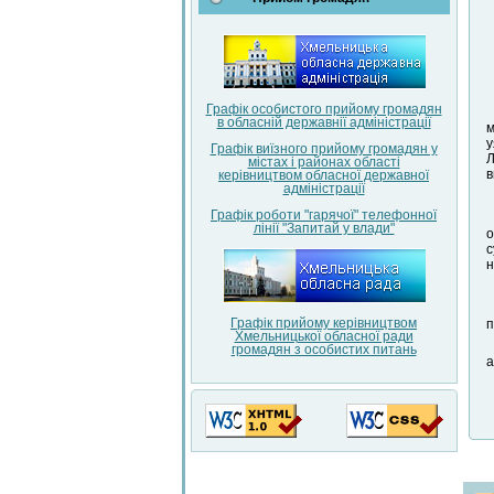
Графік особистого прийому громадян
в обласній державнії адміністрації
м
у
Графік виїзного прийому громадян у
Л
містах і районах області
в
керівництвом обласної державної
адміністрації
Графік роботи "гарячої" телефонної
лінії "Запитай у влади"
о
с
н
Графік прийому керівництвом
п
Хмельницької обласної ради
громадян з особистих питань
а