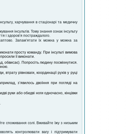
нсульту, харчування в стаціонарі та медичну
ування інсультів. Тому знання ознак інсульту
тя і здоров’я постраждалого.
аптово. Запам’ятати їх можна у можна за
конати просту команду. При інсульті вимова
просили її виконати.
д, обвисає). Попросіть людину посміхнутися.
чною.
, втрату рівноваги, координації рухів у руці
приклад, зʼявилось двоїння при погляді на
идві руки або обидві ноги одночасно, кінцівки
.
йте споживання солі. Вживайте їжу з низьким
зволять контролювати вагу і підтримувати