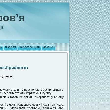
ров’я
ії
нь
Лікарям
Переселенцям
Вакансії
ресбрифінгів
інсультом
інсульти стали не просто часто зустрічатися у
е 65 років, стають жертвами інсульту.
днією з головних причин смертності у всьому
осні судини головного мозку. Інсульт виникає,
вини, блокується тромбом(“бляшкою”) або