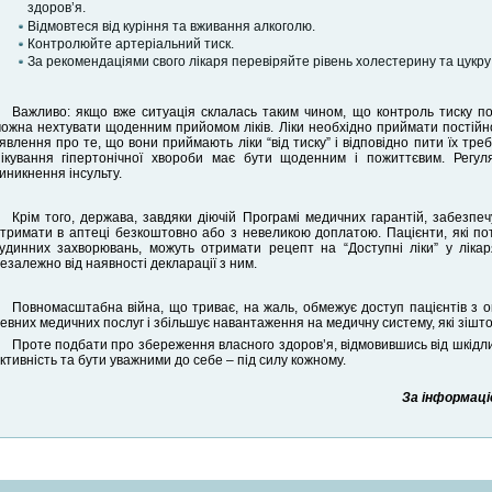
здоров’я.
Відмовтеся від куріння та вживання алкоголю.
Контролюйте артеріальний тиск.
За рекомендаціями свого лікаря перевіряйте рівень холестерину та цукру 
Важливо: якщо вже ситуація склалась таким чином, що контроль тиску п
ожна нехтувати щоденним прийомом ліків. Ліки необхідно приймати постійно
явлення про те, що вони приймають ліки “від тиску” і відповідно пити їх треб
ікування гіпертонічної хвороби має бути щоденним і пожиттєвим. Регу
иникнення інсульту.
Крім того, держава, завдяки діючій Програмі медичних гарантій, забезпеч
тримати в аптеці безкоштовно або з невеликою доплатою. Пацієнти, які по
удинних захворювань, можуть отримати рецепт на “Доступні ліки” у ліка
езалежно від наявності декларації з ним.
Повномасштабна війна, що триває, на жаль, обмежує доступ пацієнтів з о
евних медичних послуг і збільшує навантаження на медичну систему, які зішт
Проте подбати про збереження власного здоров’я, відмовившись від шкідли
ктивність та бути уважними до себе – під силу кожному.
За інформаці