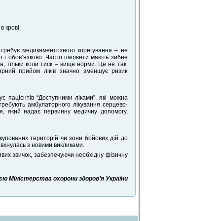
в крові.
отребує медикаментозного корегування – не
 і обов’язково. Часто пацієнти мають хибне
а, тільки коли тиск – вище норми. Це не так.
лярний прийом ліків значно зменшує ризик
ує пацієнтів “Доступними ліками”, які можна
требують амбулаторного лікування серцево-
ря, який надає первинну медичну допомогу,
купованих територій чи зони бойових дій до
овхнулась з новими викликами.
вих звичок, забезпечуючи необхідну фізичну
єю Міністерства охорони здоров’я України