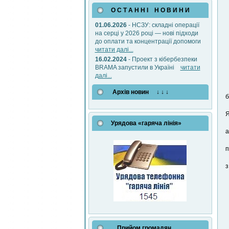
О С Т А Н Н І Н О В И Н И
01.06.2026
- НСЗУ: складні операції
на серці у 2026 році — нові підходи
до оплати та концентрації допомоги
читати далі...
16.02.2024
- Проект з кібербезпеки
BRAMA запустили в Україні
читати
далі...
Архів новин ↓ ↓ ↓
б
Я
Урядова «гаряча лінія»
а
п
з
Прийом громадян