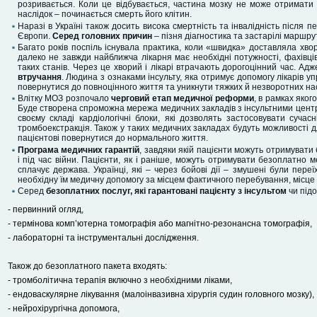
розривається. Коли це відбувається, частина мозку не може отримати
наслідок – починається смерть його клітин.
Наразі в Україні також досить висока смертність та інвалідність після пе
Європи.
Серед головних причин
– пізня діагностика та застарілі маршру
Багато років поспіль існувала практика, коли «швидка» доставляла хвор
далеко не завжди найближча лікарня має необхідні потужності, фахівців
таких станів. Через це хворий і лікарі втрачають дорогоцінний час. Ад
втручання
. Людина з ознаками інсульту, яка отримує допомогу лікарів у
повернутися до повноцінного життя та уникнути тяжких й незворотних нас
Влітку МОЗ розпочало
черговий етап медичної реформи
, в рамках яког
Буде створена спроможна мережа медичних закладів з інсультними центр
своєму складі кардіологічні блоки, які дозволять застосовувати сучас
тромбоекстракція. Також у таких медичних закладах будуть можливості дл
пацієнтові повернутися до нормального життя.
Програма медичних гарантій
, завдяки якій пацієнти можуть отримуват
і під час війни. Пацієнти, як і раніше, можуть отримувати безоплатно
сплачує держава. Українці, які – через бойові дії – змушені були переї
необхідну їм медичну допомогу за місцем фактичного перебування, місце 
Серед
безоплатних послуг, які гарантовані пацієнту з інсультом
чи підо
- первинний огляд,
- термінова комп’ютерна томографія або магнітно-резонансна томографія,
- лабораторні та інструментальні дослідження.
Також до безоплатного пакета входять:
- тромболітична терапія включно з необхідними ліками,
- ендоваскулярне лікування (малоінвазивна хірургія судин головного мозку),
- нейрохірургічна допомога,