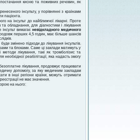
 постачання кисню та поживних речовин, як
ренесеного інсульту, у порівнянні з країнами
ти пацієнта.
ого на інсульт до найближчої лікарні. Проте
 та обладнання, для діагностики і лікування
же інсульт вимагає
невідкладного медичного
продовж перших 4,5 годин, має більше шансів
лідків.
о буде змінено підходи до лікування інсультів.
ами та блоками. Саме ці заклади матимуть у
ні методи лікування, такі як тромболізис та
я необхідної реабілітації, яка надасть змогу
и безоплатне лікування, продовжує працювати
 медичну допомогу, за яку медичним закладам
хати в інші регіони країни, можуть отримати
реєстрації не має значення.
зрою на нього: