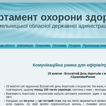
ртамент охорони здо
ельницької обласної державної адміністрац
ди області
Інформація
Показники
Програми
Тендери
Пропаганда зна
Комунікаційна рамка для ефірів/п
29 жовтня - Всесвітній День боротьби з 
#ЗдоровішіРазом
29 жовтня світ відзначає Всесвітній день боротьби з інсультом. На жаль, 
повсякденні, щороку
понад 100 тисяч українців
, третина з яких – молодш
Важливість боротьби з інсультами набула світового значення, адже є о
світі.
Нагадаю, що
інсульт — це гострий стан
, під час якого вражаються кровон
коли судина, по якій кров'ю переноситься кисень і поживні речо