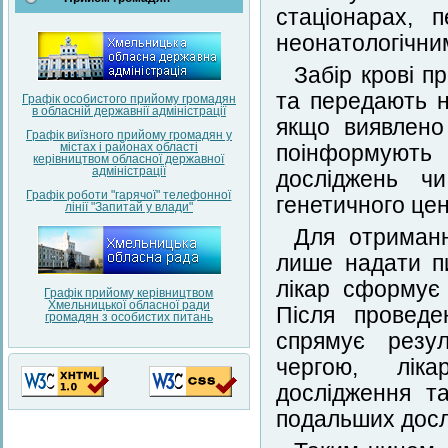
стаціонарах, 
неонатологічни
Забір крові п
та передають н
Графік особистого прийому громадян
в обласній державнії адміністрації
якщо виявлено 
Графік виїзного прийому громадян у
містах і районах області
поінформують 
керівництвом обласної державної
адміністрації
досліджень чи
Графік роботи "гарячої" телефонної
генетичного цен
лінії "Запитай у влади"
Для отриманн
лише надати п
лікар сформує 
Графік прийому керівництвом
Хмельницької обласної ради
Після проведе
громадян з особистих питань
спрямує резул
чергою, ліка
дослідження т
подальших досл