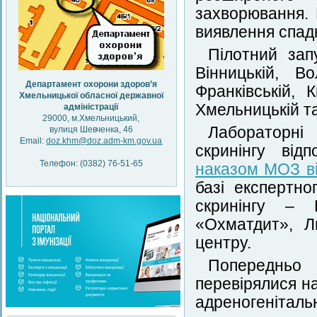
захворювання.
виявлення спад
Пілотний зап
Вінницькій, Во
Департамент охорони здоров’я
Франківській, К
Хмельницької обласної державної
Хмельницькій та
адміністрації
29000, м.Хмельницький,
Лабораторні
вулиця Шевченка, 46
Email:
doz.khm@doz.adm-km.gov.ua
скринінгу від
Телефон: (0382) 76-51-65
наказом МОЗ в
базі експертно
скринінгу – Н
«Охматдит», Ль
центру.
Попередньо
перевірялися на
адреногеніталь