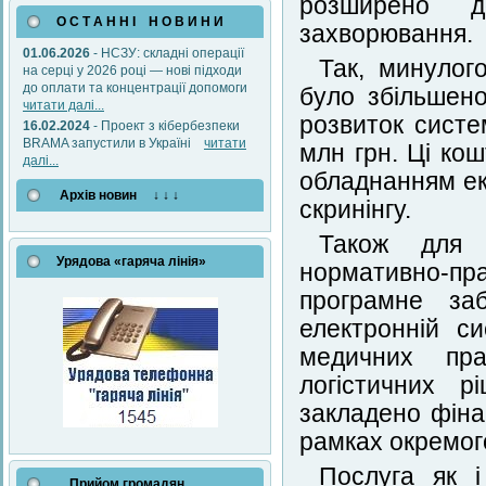
розширено д
О С Т А Н Н І Н О В И Н И
захворювання.
01.06.2026
- НСЗУ: складні операції
Так, минулог
на серці у 2026 році — нові підходи
до оплати та концентрації допомоги
було збільшено
читати далі...
розвиток систе
16.02.2024
- Проект з кібербезпеки
BRAMA запустили в Україні
читати
млн грн. Ці ко
далі...
обладнанням ек
Архів новин ↓ ↓ ↓
скринінгу.
Також для 
Урядова «гаряча лінія»
нормативно-пра
програмне за
електронній с
медичних прац
логістичних р
закладено фіна
рамках окремог
Послуга як 
Прийом громадян