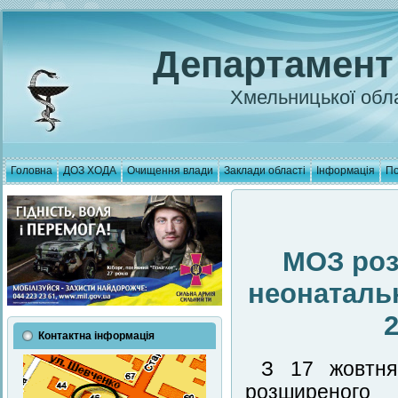
Департамент
Хмельницької обла
Головна
ДОЗ ХОДА
Очищення влади
Заклади області
Інформація
По
МОЗ роз
неонаталь
Контактна інформація
З 17 жовтня
розширеного 