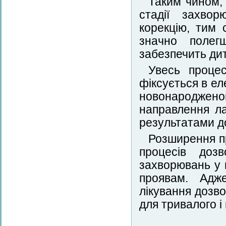
Таким чином, 
стадії захвор
корекцію, тим 
значно полегш
забезпечить дит
Увесь процес
фіксується в ел
новонароджено
направлення ла
результатами д
Розширення пр
процесів доз
захворювань у 
проявам. Адж
лікування дозв
для тривалого і