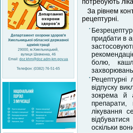
потребують лік
За рівнем кон
рецептурні.
Безрецептур
Департамент охорони здоров’я
придбати в а
Хмельницької обласної державної
адміністрації
застосовую
29000, м.Хмельницький,
рекомендаці
вулиця Шевченка, 46
Email:
doz.khm@doz.adm-km.gov.ua
болю, каш
Телефон: (0382) 76-51-65
захворювань 
Рецептурні л
відпуску вик
зокрема й а
препарати, 
лікування с
відбуватися
оскільки вон