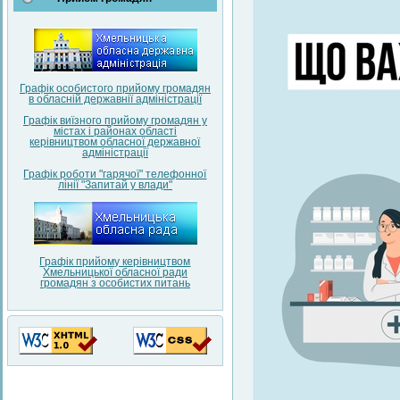
Графік особистого прийому громадян
в обласній державнії адміністрації
Графік виїзного прийому громадян у
містах і районах області
керівництвом обласної державної
адміністрації
Графік роботи "гарячої" телефонної
лінії "Запитай у влади"
Графік прийому керівництвом
Хмельницької обласної ради
громадян з особистих питань