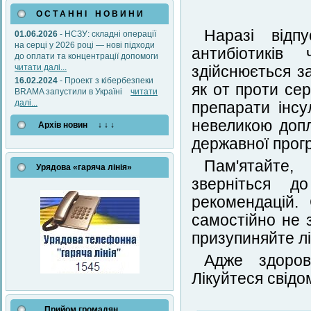
О С Т А Н Н І Н О В И Н И
Наразі відп
01.06.2026
- НСЗУ: складні операції
на серці у 2026 році — нові підходи
антибіотиків 
до оплати та концентрації допомоги
читати далі...
здійснюється з
16.02.2024
- Проект з кібербезпеки
як от проти се
BRAMA запустили в Україні
читати
далі...
препарати інсу
невеликою доп
Архів новин ↓ ↓ ↓
державної прогр
Пам'ятайте,
Урядова «гаряча лінія»
зверніться д
рекомендацій.
самостійно не 
призупиняйте лі
Адже здоров
Лікуйтеся свідо
Прийом громадян