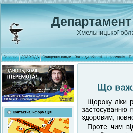
Департамент
Хмельницької обла
Головна
ДОЗ ХОДА
Очищення влади
Заклади області
Інформація
По
Що важл
Щороку ліки р
застосуванню п
Контактна інформація
здоровим, повн
Проте чим ві