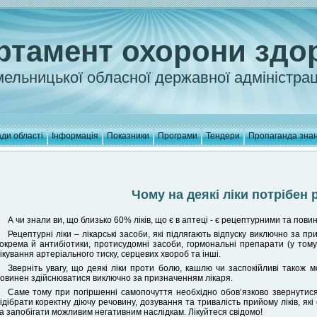
ртамент охорони здо
ельницької обласної державної адміністрац
ди області
Інформація
Показники
Програми
Тендери
Пропаганда зна
Чому на деякі ліки потрібен 
А чи знали ви, що близько 60% ліків, що є в аптеці - є рецептурними та пови
Рецептурні ліки – лікарські засоби, які підлягають відпуску виключно за пр
окрема й антибіотики, протисудомні засоби, гормональні препарати (у тому 
ікування артеріального тиску, серцевих хвороб та інші.
Зверніть увагу, що деякі ліки проти болю, кашлю чи заспокійливі також м
овинен здійснюватися виключно за призначенням лікаря.
Саме тому при погіршенні самопочуття необхідно обовʼязково звернутис
ідібрати коректну діючу речовину, дозування та тривалість прийому ліків, я
а запобігати можливим негативним наслідкам. Лікуйтеся свідомо!