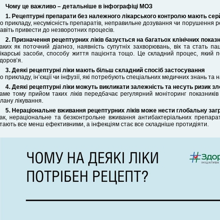
Чому це важливо – детальніше в інфографіці МОЗ
1. Рецептурні препарати без належного лікарського контролю мають сер
о прикладу, несумісність препаратів, неправильне дозування чи порушення р
авіть привести до незворотних процесів.
2. Призначення рецептурних ліків базується на багатьох клінічних показ
аких як поточний діагноз, наявність супутніх захворювань, вік та стать пац
ікарські засоби, способу життя пацієнта тощо. Це складний процес, який 
доровʼя.
3. Деякі рецептурні ліки мають більш складний спосіб застосування
о прикладу, інʼєкції чи інфузії, які потребують спеціальних медичних знань та 
4. Деякі рецептурні ліки можуть викликати залежність та несуть ризик з
аме тому прийом таких ліків передбачає регулярний моніторинг показників
лану лікування.
5. Нераціональне вживання рецептурних ліків може нести глобальну заг
ак, нераціональне та безконтрольне вживання антибактеріальних препарат
тають все менш ефективними, а інфекціям стає все складніше протидіяти.