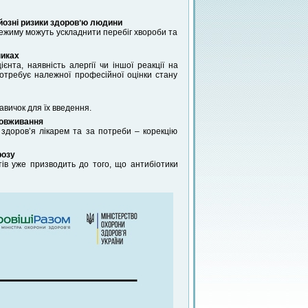
йозні ризики здоровʼю людини
ежиму можуть ускладнити перебіг хвороби та
никах
ієнта, наявність алергії чи іншої реакції на
потребує належної професійної оцінки стану
навичок для їх введення.
ловживання
 здоровʼя лікарем та за потреби – корекцію
розу
ів уже призводить до того, що антибіотики