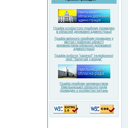
Графік особистого прийому громадян
в обласній державнії адміністрації
Графік виїзного прийому громадян у
містах і районах області
керівництвом обласної державної
адміністрації
Графік роботи "гарячої" телефонної
лінії "Запитай у влади"
Графік прийому керівництвом
Хмельницької обласної ради
громадян з особистих питань