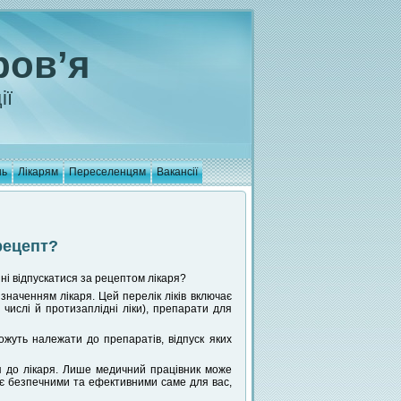
ров’я
ії
нь
Лікарям
Переселенцям
Вакансії
рецепт?
нні відпускатися за рецептом лікаря?
изначенням лікаря. Цей перелік ліків включає
числі й протизаплідні ліки), препарати для
ожуть належати до препаратів, відпуск яких
я до лікаря. Лише медичний працівник може
кі є безпечними та ефективними саме для вас,