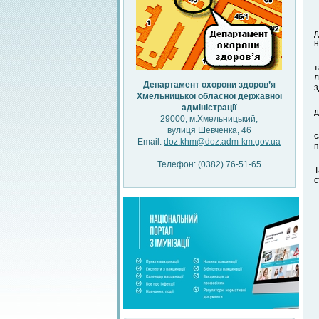
д
н
т
л
Департамент охорони здоров’я
з
Хмельницької обласної державної
адміністрації
д
29000, м.Хмельницький,
вулиця Шевченка, 46
с
Email:
doz.khm@doz.adm-km.gov.ua
п
Телефон: (0382) 76-51-65
Т
с