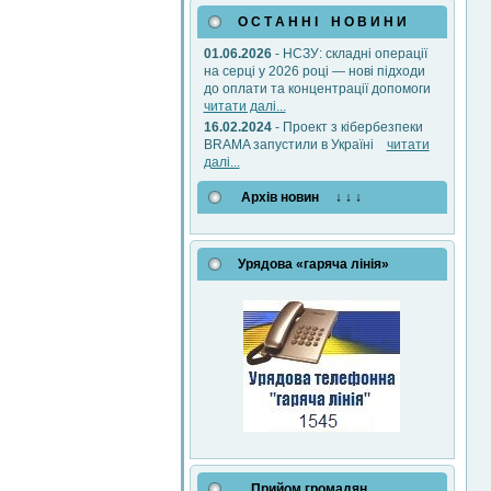
О С Т А Н Н І Н О В И Н И
01.06.2026
- НСЗУ: складні операції
на серці у 2026 році — нові підходи
до оплати та концентрації допомоги
читати далі...
16.02.2024
- Проект з кібербезпеки
BRAMA запустили в Україні
читати
далі...
Архів новин ↓ ↓ ↓
Урядова «гаряча лінія»
Прийом громадян