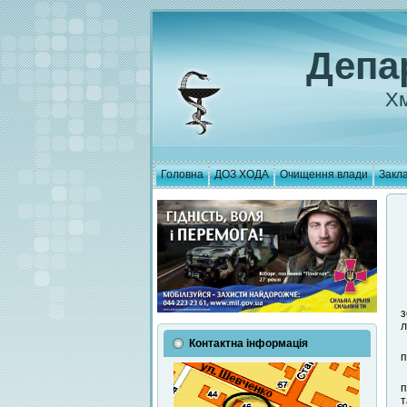
Депа
Хм
Головна
ДОЗ ХОДА
Очищення влади
Закла
з
л
Контактна інформація
п
п
т