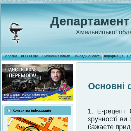
Департамент
Хмельницької обла
Головна
ДОЗ ХОДА
Очищення влади
Заклади області
Інформація
По
Основні 
Е-рецепт 
Контактна інформація
зручності ви
бажаєте придб