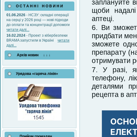
заплануйте ві
О С Т А Н Н І Н О В И Н И
щоби надалі
01.06.2026
- НСЗУ: складні операції
аптеці.
на серці у 2026 році — нові підходи
до оплати та концентрації допомоги
Ви зможет
читати далі...
придбати менш
16.02.2024
- Проект з кібербезпеки
BRAMA запустили в Україні
читати
зможете одно
далі...
препарату (н
Архів новин ↓ ↓ ↓
отримувати ре
У разі, 
Урядова «гаряча лінія»
телефону, лі
деталями пр
рецепта в апт
Прийом громадян