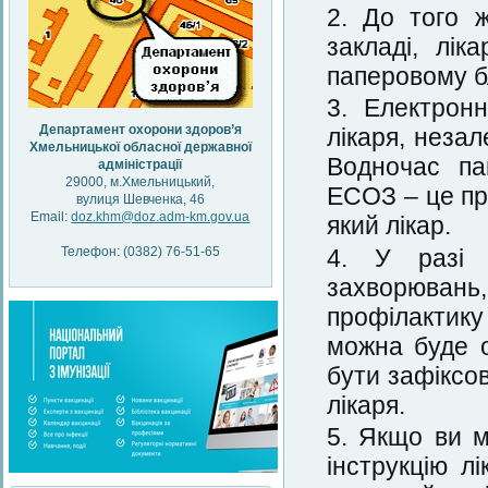
До того ж
закладі, лі
паперовому б
Електрон
Департамент охорони здоров’я
лікаря, незал
Хмельницької обласної державної
Водночас па
адміністрації
29000, м.Хмельницький,
ЕСОЗ – це пр
вулиця Шевченка, 46
Email:
doz.khm@doz.adm-km.gov.ua
який лікар.
Телефон: (0382) 76-51-65
У разі 
захворювань
профілактику
можна буде 
бути зафіксов
лікаря.
Якщо ви м
інструкцію л