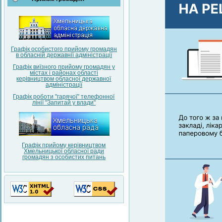
Графік особистого прийому громадян
в обласній державнії адміністрації
Графік виїзного прийому громадян у
містах і районах області
керівництвом обласної державної
адміністрації
Графік роботи "гарячої" телефонної
лінії "Запитай у влади"
Графік прийому керівництвом
Хмельницької обласної ради
громадян з особистих питань