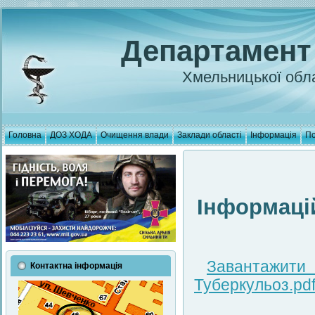
Департамент
Хмельницької обла
Головна
ДОЗ ХОДА
Очищення влади
Заклади області
Інформація
По
Інформаці
Завантаж
Контактна інформація
Туберкульоз.pd