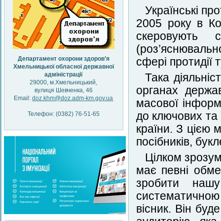
Українські про
2005 року в Ко
скеровують с
(роз’яснювально
Департамент охорони здоров’я
сфері протидії 
Хмельницької обласної державної
адміністрації
Така діяльніс
29000, м.Хмельницький,
органах держа
вулиця Шевченка, 46
Email:
doz.khm@doz.adm-km.gov.ua
масової інформа
до ключових та
Телефон: (0382) 76-51-65
країни. З цією 
посібників, букл
Цілком зрозум
має певні обме
зробити нашу
систематичною 
вісник. Він буд