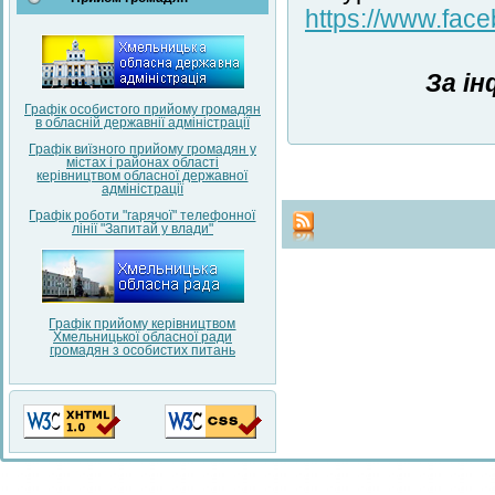
https://www.fa
За і
Графік особистого прийому громадян
в обласній державнії адміністрації
Графік виїзного прийому громадян у
містах і районах області
керівництвом обласної державної
адміністрації
Графік роботи "гарячої" телефонної
лінії "Запитай у влади"
Графік прийому керівництвом
Хмельницької обласної ради
громадян з особистих питань