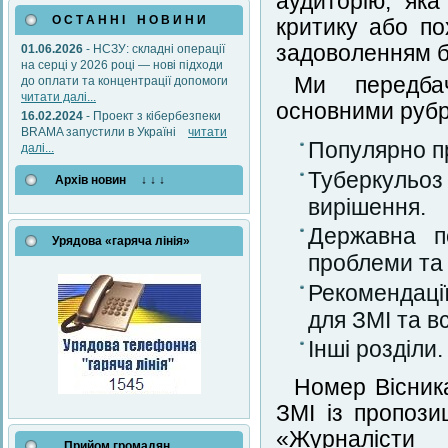
аудиторію, яка
О С Т А Н Н І Н О В И Н И
критику або по
задоволенням б
01.06.2026
- НСЗУ: складні операції
на серці у 2026 році — нові підходи
Ми передба
до оплати та концентрації допомоги
читати далі...
основними руб
16.02.2024
- Проект з кібербезпеки
BRAMA запустили в Україні
читати
Популярно п
далі...
Туберкульоз
Архів новин ↓ ↓ ↓
вирішення.
Державна по
Урядова «гаряча лінія»
проблеми та
Рекомендаці
для ЗМІ та вс
Інші розділи.
Номер Вісника
ЗМІ із пропози
«Журнал
Прийом громадян