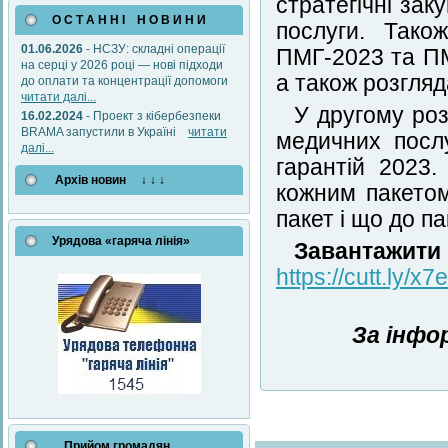
стратегічні зак
О С Т А Н Н І Н О В И Н И
послуги. Тако
01.06.2026
- НСЗУ: складні операції
ПМГ-2023 та ПМ
на серці у 2026 році — нові підходи
а також розгляд
до оплати та концентрації допомоги
читати далі...
У другому роз
16.02.2024
- Проект з кібербезпеки
BRAMA запустили в Україні
читати
медичних посл
далі...
гарантій 2023
Архів новин ↓ ↓ ↓
кожним пакетом
пакет і що до п
Урядова «гаряча лінія»
Завантажи
https://cutt.ly/x
За інфо
Прийом громадян