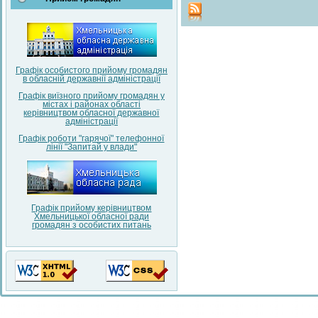
Графік особистого прийому громадян
в обласній державнії адміністрації
Графік виїзного прийому громадян у
містах і районах області
керівництвом обласної державної
адміністрації
Графік роботи "гарячої" телефонної
лінії "Запитай у влади"
Графік прийому керівництвом
Хмельницької обласної ради
громадян з особистих питань