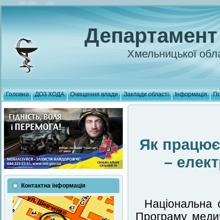
Департамент
Хмельницької обла
Головна
ДОЗ ХОДА
Очищення влади
Заклади області
Інформація
По
Як працює
– елект
Контактна інформація
Національна 
Програму медич