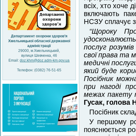
всіх, хто хоче 
включають пак
НСЗУ сплачує з
“Щороку Пр
Департамент охорони здоров’я
удосконалюєть
Хмельницької обласної державної
послуг розумі
адміністрації
29000, м.Хмельницький,
свої права та 
вулиця Шевченка, 46
Email:
doz.khm@doz.adm-km.gov.ua
медичні послуг
який буде кори
Телефон: (0382) 76-51-65
Посібник можн
при нагоді пр
межах пакету 
Гусак, голова 
Посібник склад
У першому ро
пояснюється ро