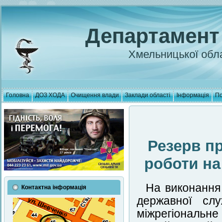
Департамент
Хмельницької обла
Головна
ДОЗ ХОДА
Очищення влади
Заклади області
Інформація
По
Резерв п
роботи на
На виконання 
Контактна інформація
державної сл
міжрегіональ