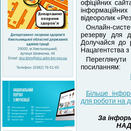
офіційних сайт
інформаційни
відеоролик «Рез
Онлайн-систе
резерву для д
Департамент охорони здоров’я
Хмельницької обласної державної
Долучайся до 
адміністрації
Нацагентства з
29000, м.Хмельницький,
вулиця Шевченка, 46
Переглянути
Email:
doz.khm@doz.adm-km.gov.ua
посиланням:
Телефон: (0382) 76-51-65
Більше інфор
для роботи на 
За інфор
НАД