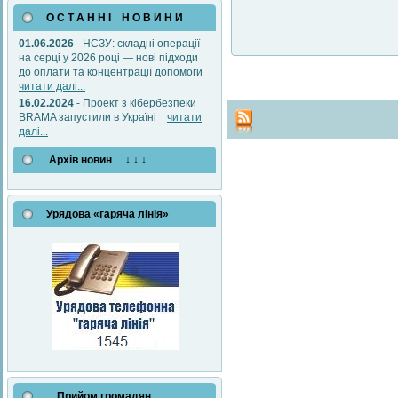
О С Т А Н Н І Н О В И Н И
01.06.2026
- НСЗУ: складні операції
на серці у 2026 році — нові підходи
до оплати та концентрації допомоги
читати далі...
16.02.2024
- Проект з кібербезпеки
BRAMA запустили в Україні
читати
далі...
Архів новин ↓ ↓ ↓
Урядова «гаряча лінія»
Прийом громадян