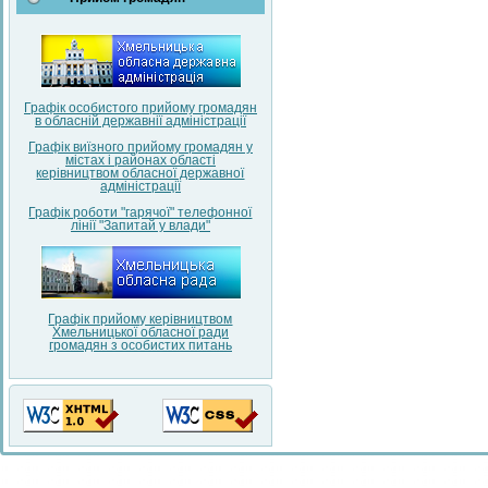
Графік особистого прийому громадян
в обласній державнії адміністрації
Графік виїзного прийому громадян у
містах і районах області
керівництвом обласної державної
адміністрації
Графік роботи "гарячої" телефонної
лінії "Запитай у влади"
Графік прийому керівництвом
Хмельницької обласної ради
громадян з особистих питань