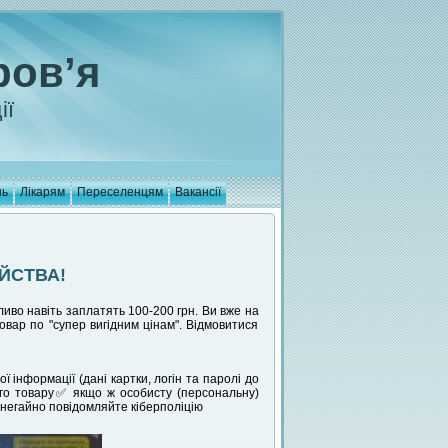
ров’я
ії
нь
Лікарям
Переселенцям
Вакансії
ЙСТВА!
иво навіть заплатять 100-200 грн. Ви вже на
товар по "супер вигідним цінам". Відмовитися
 інформації (дані картки, логін та паролі до
ого товару✅ якщо ж особисту (персональну)
негайно повідомляйте кіберполіцію