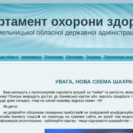
ртамент охорони здо
ельницької обласної державної адміністрац
ди області
Інформація
Показники
Програми
Тендери
Пропаганда зна
УВАГА, НОВА СХЕМА ШАХРА
Вам напишуть з пропозиціями заробити грошей за "лайки" та репости, можл
ачку! Пізніше викрадуть доступ до банківської картки або змусять придбати 
уде дуже складно, тому не хапай наживку, відразу скажи - НІ!
Як діяти:
не довіряйте обіцянкам захмарних прибутків❌ не повідомляй конфіденційної
нлайн банкінгу тощо)❌ не переходь на сумнівні сайти, не купуй там жодн
нформацію розголошено - заблокуйте картку✅ якщо підозрюєте шахрайство – 