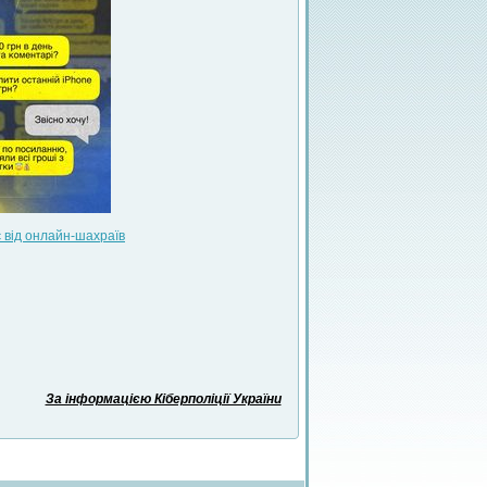
є від онлайн-шахраїв
За інформацією Кіберполіції України