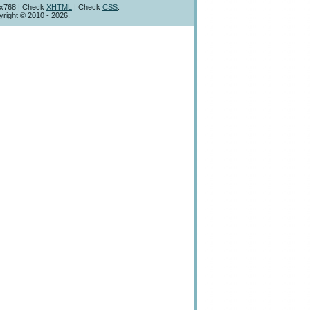
4x768 | Check
XHTML
| Check
CSS
.
right © 2010 - 2026.