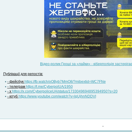
Відео-ролик Гроші за «лайки» - кіберполіція застеріга
Публікації для репостів:
- фейсбук
https://fb.watch/oOByb7MmO8/?mibextid=WC7FNe
- телеграм
https://t.me/CyberpolUA/1950
- х
https://x.com/CyberpoliceUA/status/1733049694895394950?s=20
- ютуб
https://www.youtube.com/watch?v=IqUjhnNDDVI