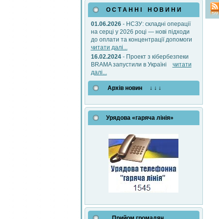
О С Т А Н Н І Н О В И Н И
01.06.2026
- НСЗУ: складні операції
на серці у 2026 році — нові підходи
до оплати та концентрації допомоги
читати далі...
16.02.2024
- Проект з кібербезпеки
BRAMA запустили в Україні
читати
далі...
Архів новин ↓ ↓ ↓
Урядова «гаряча лінія»
Прийом громадян