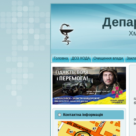
Депа
Хм
Головна
ДОЗ ХОДА
Очищення влади
Закла
г
б
Контактна інформація
о
і