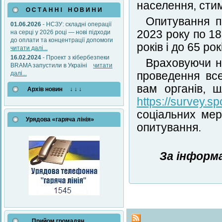
населення, сти
О С Т А Н Н І Н О В И Н И
Опитування п
01.06.2026
- НСЗУ: складні операції
2023 року по 18
на серці у 2026 році — нові підходи
до оплати та концентрації допомоги
років і до 65 рок
читати далі...
16.02.2024
- Проект з кібербезпеки
Враховуючи н
BRAMA запустили в Україні
читати
далі...
проведення все
вам органів, 
Архів новин ↓ ↓ ↓
https://survey.sp
соціальних ме
Урядова «гаряча лінія»
опитування.
За інформ
Прийом громадян