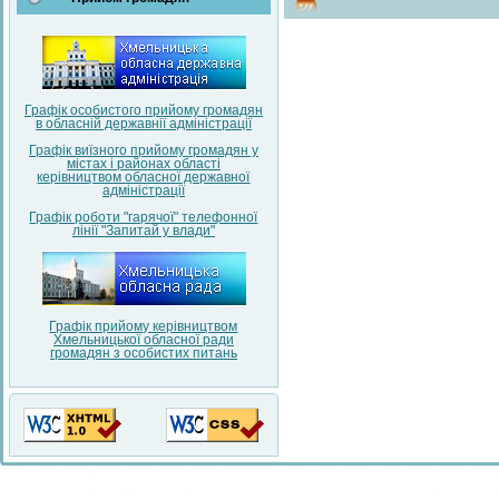
Графік особистого прийому громадян
в обласній державнії адміністрації
Графік виїзного прийому громадян у
містах і районах області
керівництвом обласної державної
адміністрації
Графік роботи "гарячої" телефонної
лінії "Запитай у влади"
Графік прийому керівництвом
Хмельницької обласної ради
громадян з особистих питань