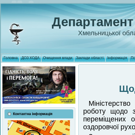
Департамент
Хмельницької обла
Головна
ДОЗ ХОДА
Очищення влади
Заклади області
Інформація
По
Що
Міністерство
роботу щодо з
Контактна інформація
переміщених о
оздоровчої рухо