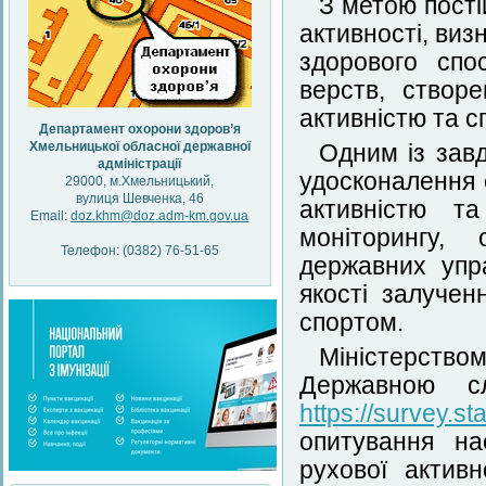
З метою пості
активності, виз
здорового спо
верств, створ
активністю та 
Департамент охорони здоров’я
Хмельницької обласної державної
Одним із зав
адміністрації
удосконалення 
29000, м.Хмельницький,
вулиця Шевченка, 46
активністю т
Email:
doz.khm@doz.adm-km.gov.ua
моніторингу,
Телефон: (0382) 76-51-65
державних упр
якості залуче
спортом.
Міністерств
Державною с
https://survey.st
опитування на
рухової активн