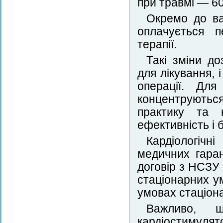
при травмі — 60
Окремо до вар
оплачується п
терапії.
Такі зміни д
для лікування, 
операції. Для
концентруються
практику та 
ефективність і 
Кардіологічн
медичних гаран
договір з НСЗУ 
стаціонарних ум
умовах стаціона
Важливо, 
кардіостимуля