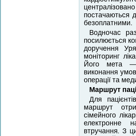
централізовано
постачаються д
безоплатними.
Водночас раз
посилюється ко
доручення Ур
моніторинг лік
Його мета — 
виконання умов
операції та мед
Маршрут пац
Для пацієнті
маршрут отри
сімейного ліка
електронне на
втручання. З ц