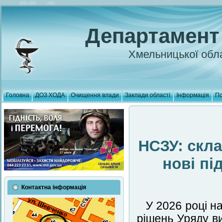
Департамент
Хмельницької обла
Головна
ДОЗ ХОДА
Очищення влади
Заклади області
Інформація
По
НСЗУ: скла
нові пі
Контактна інформація
У 2026 році н
рішень Уряду в