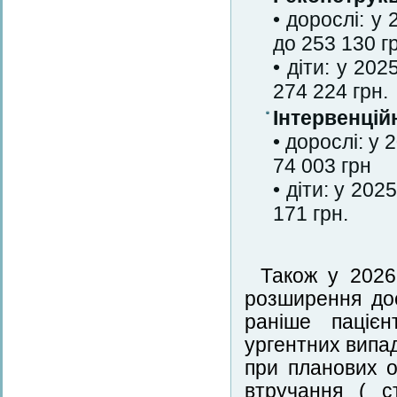
• дорослі: у
до 253 130 г
• діти: у 20
274 224 грн.
Інтервенцій
• дорослі: у 
74 003 грн
• діти: у 202
171 грн.
Також у 2026 
розширення дос
раніше паціє
ургентних випад
при планових о
втручання ( с