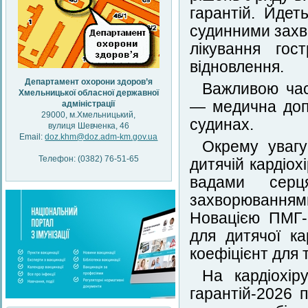
гарантій. Йде
судинними захв
лікування гос
відновлення.
Департамент охорони здоров’я
Важливою час
Хмельницької обласної державної
— медична допо
адміністрації
29000, м.Хмельницький,
судинах.
вулиця Шевченка, 46
Email:
doz.khm@doz.adm-km.gov.ua
Окрему уваг
Телефон: (0382) 76-51-65
дитячій кардіох
вадами серц
захворюваннями
Новацією ПМГ-
для дитячої ка
коефіцієнт для 
На кардіохі
гарантій-2026 