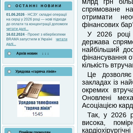
млрд грн біль
О С Т А Н Н І Н О В И Н И
спрямоване на
01.06.2026
- НСЗУ: складні операції
отримати нео
на серці у 2026 році — нові підходи
фінансових бар’
до оплати та концентрації допомоги
читати далі...
У 2026 році 
16.02.2024
- Проект з кібербезпеки
BRAMA запустили в Україні
читати
держава спрям
далі...
найбільший дос
Архів новин ↓ ↓ ↓
фінансування о
кількість втруча
Урядова «гаряча лінія»
Це дозволяє
закладах із най
окремих втруча
Оновлені мех
Асоціацією карді
Так, у 2026 
висока, помі
кардіохірургі
Прийом громадян