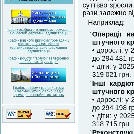
суттєво зросли
рази залежно ві
Наприклад:
Графік особистого прийому громадян
Операції н
в обласній державнії адміністрації
Графік виїзного прийому громадян у
штучного кр
містах і районах області
керівництвом обласної державної
• дорослі: у
адміністрації
до 294 481 г
Графік роботи "гарячої" телефонної
лінії "Запитай у влади"
• діти: у 20
319 021 грн.
Інші кардіо
Графік прийому керівництвом
штучного кр
Хмельницької обласної ради
громадян з особистих питань
• дорослі: у
до 294 198 г
• діти: у 20
318 715 грн.
Реконструкц