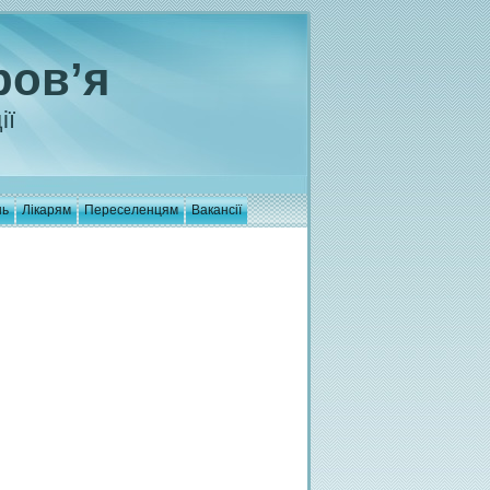
ров’я
ії
нь
Лікарям
Переселенцям
Вакансії