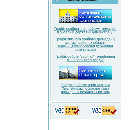
Графік особистого прийому громадян
в обласній державнії адміністрації
Графік виїзного прийому громадян у
містах і районах області
керівництвом обласної державної
адміністрації
Графік роботи "гарячої" телефонної
лінії "Запитай у влади"
Графік прийому керівництвом
Хмельницької обласної ради
громадян з особистих питань