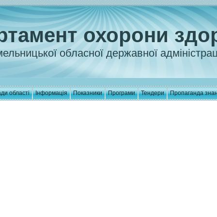
ртамент охорони здо
ельницької обласної державної адміністрац
ди області
Інформація
Показники
Програми
Тендери
Пропаганда зна