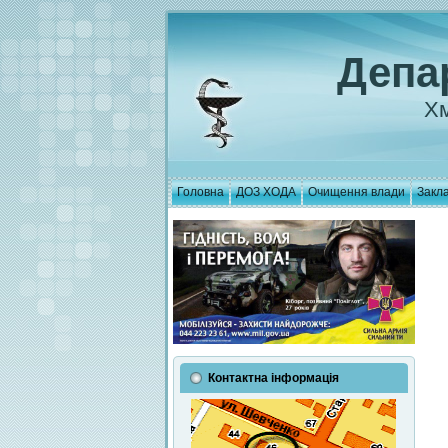
Депа
Хм
Головна
ДОЗ ХОДА
Очищення влади
Закла
Контактна інформація