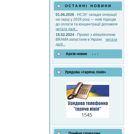
О С Т А Н Н І Н О В И Н И
01.06.2026
- НСЗУ: складні операції
на серці у 2026 році — нові підходи
до оплати та концентрації допомоги
читати далі...
16.02.2024
- Проект з кібербезпеки
BRAMA запустили в Україні
читати
далі...
Архів новин ↓ ↓ ↓
Урядова «гаряча лінія»
Прийом громадян